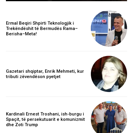
Ermal Beqiri Shpirti Teknologjik i
Trekëndëshit të Bermudës Rama–
Berisha–Meta!
Gazetari shqiptar, Enrik Mehmeti, kur
tributi zëvendëson pyetjet
Kardinali Ernest Troshani, ish-burgu i
Spaçit, të persekutuarit e komunizmit
dhe Zoti Trump