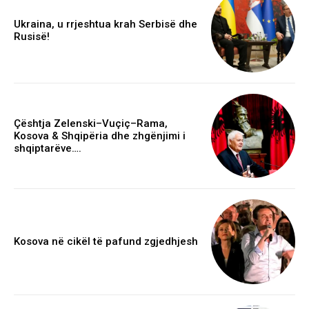
Ukraina, u rrjeshtua krah Serbisë dhe
Rusisë!
Çështja Zelenski–Vuçiç–Rama,
Kosova & Shqipëria dhe zhgënjimi i
shqiptarëve….
Kosova në cikël të pafund zgjedhjesh