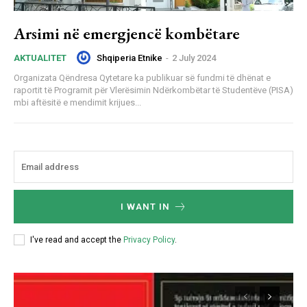
Arsimi në emergjencë kombëtare
Shqiperia Etnike
-
2 July 2024
AKTUALITET
Organizata Qëndresa Qytetare ka publikuar së fundmi të dhënat e
raportit të Programit për Vlerësimin Ndërkombëtar të Studentëve (PISA)
mbi aftësitë e mendimit krijues...
I WANT IN
I've read and accept the
Privacy Policy
.