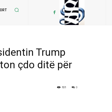
ORT
sidentin Trump
fton çdo ditë për
101
0