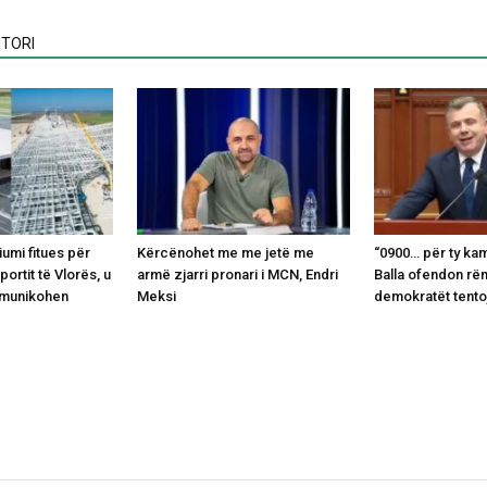
TORI
umi fitues për
Kërcënohet me me jetë me
“0900… për ty kam
ortit të Vlorës, u
armë zjarri pronari i MCN, Endri
Balla ofendon rë
omunikohen
Meksi
demokratët tento