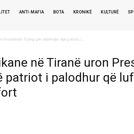
ITET
ANTI-MAFIA
BOTA
KRONIKË
KULTURË
SP
residentin Trump për ditëlindje: Një patriot i...
ane në Tiranë uron Pre
ë patriot i palodhur që lu
fort