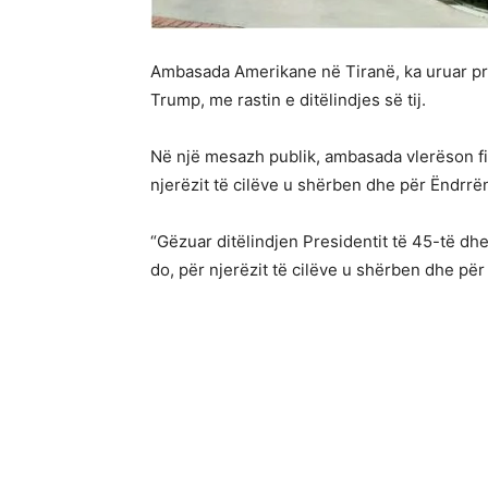
Ambasada Amerikane në Tiranë, ka uruar pre
Trump, me rastin e ditëlindjes së tij.
Në një mesazh publik, ambasada vlerëson figu
njerëzit të cilëve u shërben dhe për Ëndrrë
“Gëzuar ditëlindjen Presidentit të 45-të dhe
do, për njerëzit të cilëve u shërben dhe për