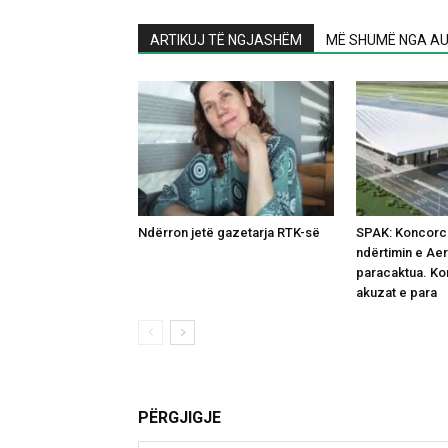
ARTIKUJ TË NGJASHËM
MË SHUMË NGA AU
Ndërron jetë gazetarja RTK-së
SPAK: Koncorci
ndërtimin e Aerp
paracaktua. K
akuzat e para
PËRGJIGJE