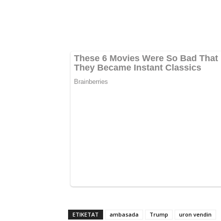
ETIKETAT
ambasada
Trump
uron vendin