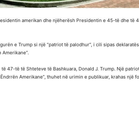
sidentin amerikan dhe njëherësh Presidentin e 45-të dhe të 47
rën e Trump si një “patriot të palodhur”, i cili sipas deklaratës
n Amerikane”.
 të 47-të të Shteteve të Bashkuara, Donald J. Trump. Një patriot
 Ëndrrën Amerikane”, thuhet në urimin e publikuar, krahas një f