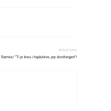
Artikulli tjetër
et Ramës/ “Ti je kreu i hajdutëve, jep dorëheqjen”!