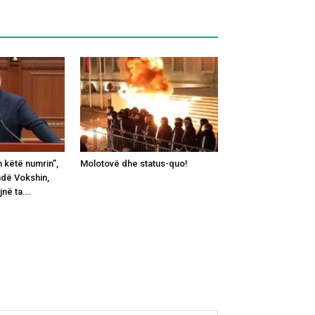
 këtë numrin”,
Molotovë dhe status-quo!
ndë Vokshin,
jnë ta….