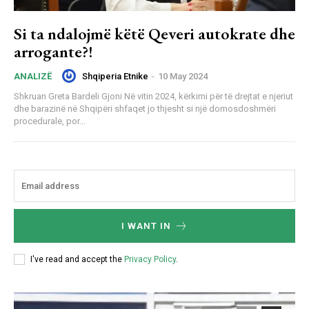
Si ta ndalojmë këtë Qeveri autokrate dhe
arrogante?!
Shqiperia Etnike
-
10 May 2024
ANALIZË
Shkruan Greta Bardeli Gjoni Në vitin 2024, kërkimi për të drejtat e njeriut
dhe barazinë në Shqipëri shfaqet jo thjesht si një domosdoshmëri
procedurale, por...
I WANT IN
I've read and accept the
Privacy Policy
.