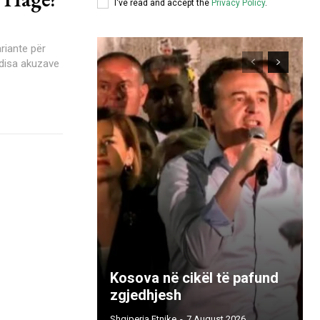
I've read and accept the
Privacy Policy
.
Kosova në cikël të pafund
zgjedhjesh
Shqiperia Etnike
-
7 August 2026