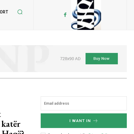
ORT
t
 katër
I WANT IN
ë Hagë?