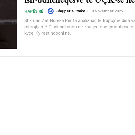
Shqiperia Etnike
-
19 November 2025
HAPËSIRË
Shkruan Zef Ndreka Për ta analizuar, të trajtojmë disa variante për
mbrojtjen. * Clark ndihmon në zbutjen ose çmontimin e disa akuzave
kyçe. Ky rast ndodhi në...