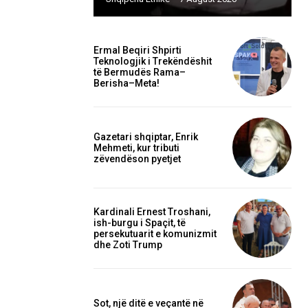
Ermal Beqiri Shpirti
Teknologjik i Trekëndëshit
të Bermudës Rama–
Berisha–Meta!
Gazetari shqiptar, Enrik
Mehmeti, kur tributi
zëvendëson pyetjet
Kardinali Ernest Troshani,
ish-burgu i Spaçit, të
persekutuarit e komunizmit
dhe Zoti Trump
Sot, një ditë e veçantë në