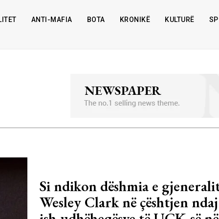
ITET
ANTI-MAFIA
BOTA
KRONIKË
KULTURË
SP
Si ndikon dëshmia e gjenerali
Wesley Clark në çështjen ndaj
ish-udhëheqësve të UÇK-së n