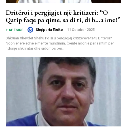
Dritëroi i pergjigjet një kritizeri: “O
Qatip faqe pa qime, sa di ti, di b…a ime!”
Shqiperia Etnike
-
11 October 2025
HAPËSIRË
Shkruan Xhevdet Shehu Po si u përgjigjej kritizerëve të tij Dritëroi?
Ndonjëherë edhe e merrte mundimin, (bënte ndonjë përjashtim për
ndonjë shkrimtar dhe sidomos për...