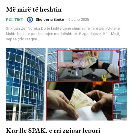
Më mirë të heshtin
Shqiperia Etnike
-
6 June 2025
POLITIKË
Shkruan Zef Ndreka Do të kishte qënë shumë më mirë për PD-në të
kishte heshtur pas humbjes madhështore të zgjedhjeve të 11-Majit,
sepse çdo reagim...
Kur fle SPAK, e rri zgjuar lepuri