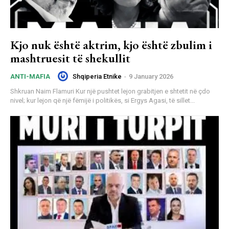
Kjo nuk është aktrim, kjo është zbulim i
mashtruesit të shekullit
Shqiperia Etnike
-
9 January 2026
ANTI-MAFIA
Shkruan Naim Flamuri Kur një pushtet lejon grabitjen e shtetit në çdo
nivel; kur lejon që një fëmijë i politikës, si Ergys Agasi, të sillet...