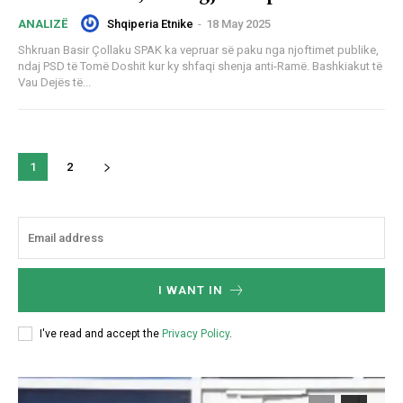
Shqiperia Etnike
-
18 May 2025
ANALIZË
Shkruan Basir Çollaku SPAK ka vepruar së paku nga njoftimet publike,
ndaj PSD të Tomë Doshit kur ky shfaqi shenja anti-Ramë. Bashkiakut të
Vau Dejës të...
1
2
I WANT IN
I've read and accept the
Privacy Policy
.