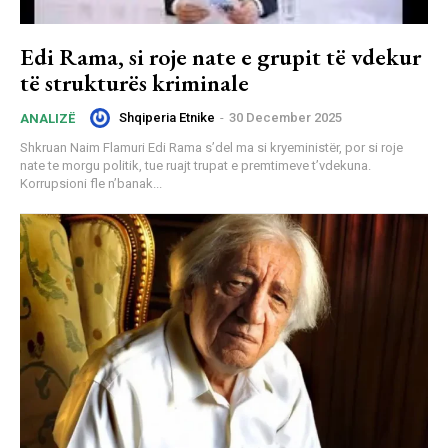
Edi Rama, si roje nate e grupit të vdekur
të strukturës kriminale
Shqiperia Etnike
-
30 December 2025
ANALIZË
Shkruan Naim Flamuri Edi Rama s’del ma si kryeministër, por si roje
nate te morgu politik, tue ruajt trupat e premtimeve t’vdekuna.
Korrupsioni fle n’banak...