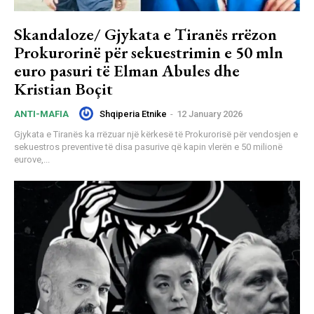
Skandaloze/ Gjykata e Tiranës rrëzon
Prokurorinë për sekuestrimin e 50 mln
euro pasuri të Elman Abules dhe
Kristian Boçit
Shqiperia Etnike
-
12 January 2026
ANTI-MAFIA
Gjykata e Tiranës ka rrëzuar një kërkesë të Prokurorisë për vendosjen e
sekuestros preventive të disa pasurive që kapin vlerën e 50 milionë
eurove,...