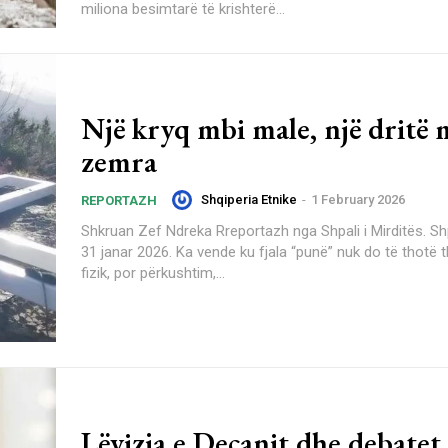
miliona besimtarë të krishterë...
Një kryq mbi male, një dritë 
zemra
Shqiperia Etnike
-
1 February 2026
REPORTAZH
Shkruan Zef Ndreka Rreportazh nga Shpali i Mirditës. Shpal, Mirditë,
31 janar 2026. Ka vende ku fjala “punë” nuk do të thotë
fizik, por përkushtim,...
Lëvizja e Deçanit dhe debatet