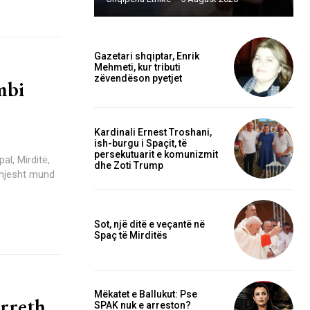
Gazetari shqiptar, Enrik
Mehmeti, kur tributi
zëvendëson pyetjet
mbi
Kardinali Ernest Troshani,
ish-burgu i Spaçit, të
persekutuarit e komunizmit
dhe Zoti Trump
 thjesht mund
Sot, një ditë e veçantë në
Spaç të Mirditës
Mëkatet e Ballukut: Pse
 rreth
SPAK nuk e arreston?