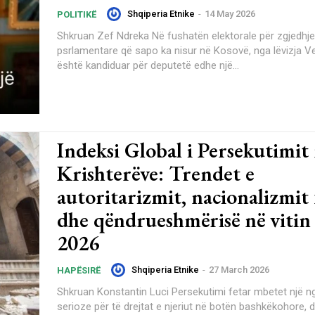
Shqiperia Etnike
-
14 May 2026
POLITIKË
Shkruan Zef Ndreka Në fushatën elektorale për zgjedhjet
psrlamentare që sapo ka nisur në Kosovë, nga lëvizja 
është kandiduar për deputetë edhe një...
Indeksi Global i Persekutimit 
Krishterëve: Trendet e
autoritarizmit, nacionalizmit 
dhe qëndrueshmërisë në viti
2026
Shqiperia Etnike
-
27 March 2026
HAPËSIRË
Shkruan Konstantin Luci Persekutimi fetar mbetet një nga sfidat më
serioze për të drejtat e njeriut në botën bashkëkohore, 