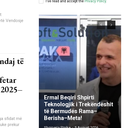
I've read and accept the
Privacy Policy
.
Vetë Vendosje
ndaj të
fetar
n 2025–
Ermal Beqiri Shpirti
Teknologjik i Trekëndëshit
të Bermudës Rama–
Berisha–Meta!
duke prekur
Shqiperia Etnike
-
5 August 2026