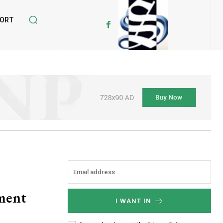
ORT
ument
I WANT IN