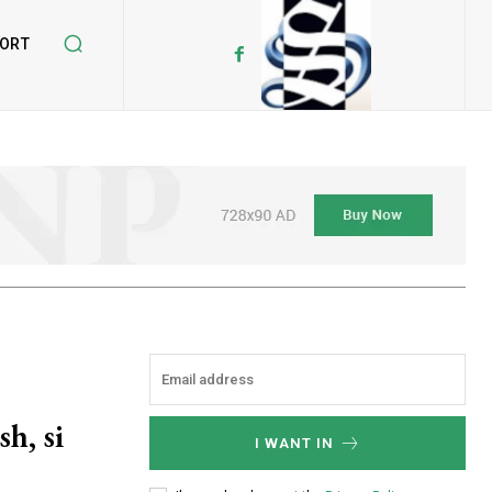
ORT
h, si
I WANT IN