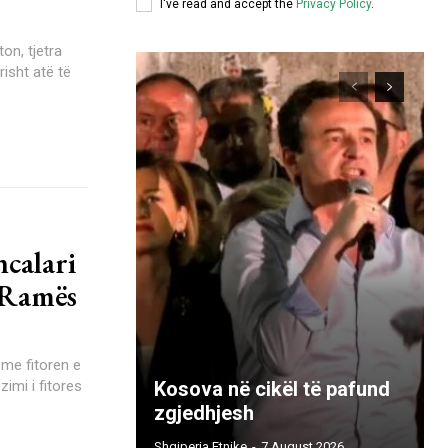
I've read and accept the
Privacy Policy
.
on, tjetra
risht atë të
calari
 Ramës
 me fitoren e
Kosova në cikël të pafund
zgjedhjesh
Shqiperia Etnike
-
7 August 2026