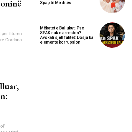
doninë
Spaç të Mirditës
Mëkatet e Ballukut: Pse
SPAK nuk e arreston?
për fitoren
Avokati sjell faktet: Dosja ka
tyre Gordana
elemente korrupsioni
lluar,
in:
oi”