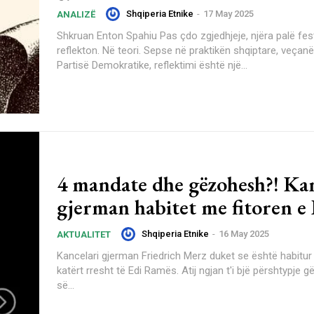
Shqiperia Etnike
-
17 May 2025
ANALIZË
Shkruan Enton Spahiu Pas çdo zgjedhjeje, njëra palë fest
reflekton. Në teori. Sepse në praktikën shqiptare, veçanë
Partisë Demokratike, reflektimi është një...
4 mandate dhe gëzohesh?! Kan
gjerman habitet me fitoren e
Shqiperia Etnike
-
16 May 2025
AKTUALITET
Kancelari gjerman Friedrich Merz duket se është habitur
katërt rresht të Edi Ramës. Atij ngjan t'i bjë përshtypje gëzimi i fitores
së...