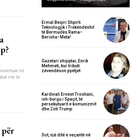
Ermal Beqiri Shpirti
Teknologjik i Trekëndëshit
të Bermudës Rama–
a
Berisha–Meta!
mp?
Gazetari shqiptar, Enrik
Mehmeti, kur tributi
zëvendëson pyetjet
pikat më të
Kardinali Ernest Troshani,
ish-burgu i Spaçit, të
persekutuarit e komunizmit
dhe Zoti Trump
për
Sot, një ditë e veçantë në