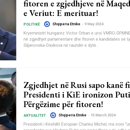
fitoren e zgjedhjeve në Maqe
e Veriut: E merituar!
Shqiperia Etnike
-
9 May 2024
POLITIKË
Kryeministri hungarez Victor Orban e uroi VMRO-DPMNE 
në zgjedhjet parlamentare dhe fitoren e kandidates së 
Siljanovska-Davkova në raundin e dytë...
Zgjedhjet në Rusi sapo kanë fi
Presidenti i KiE ironizon Put
Përgëzime për fitoren!
Shqiperia Etnike
-
15 March 2024
AKTUALITET
Presidenti i Këshillit Evropian Charles Michel, me ironi “ur