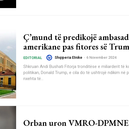
Ç’mund të predikojë ambasad
amerikane pas fitores së Tru
Shqiperia Etnike
-
6 November 2024
EDITORIAL
Shkruan Andi Bushati Fitorja tronditëse e miliarderit të konvertuar në
politikan, Donald Trump, e cila do të ushtrojë ndikim në 
nxehta të...
Orban uron VMRO-DPMNE 