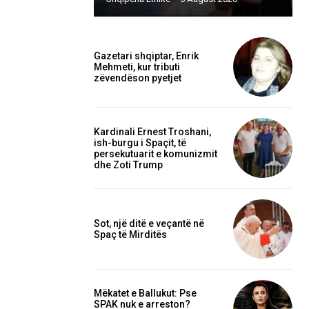
Gazetari shqiptar, Enrik
Mehmeti, kur tributi
zëvendëson pyetjet
Kardinali Ernest Troshani,
ish-burgu i Spaçit, të
persekutuarit e komunizmit
dhe Zoti Trump
Sot, një ditë e veçantë në
Spaç të Mirditës
Mëkatet e Ballukut: Pse
SPAK nuk e arreston?