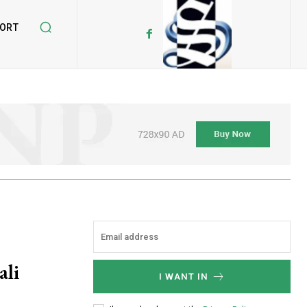
ORT
ali
I WANT IN