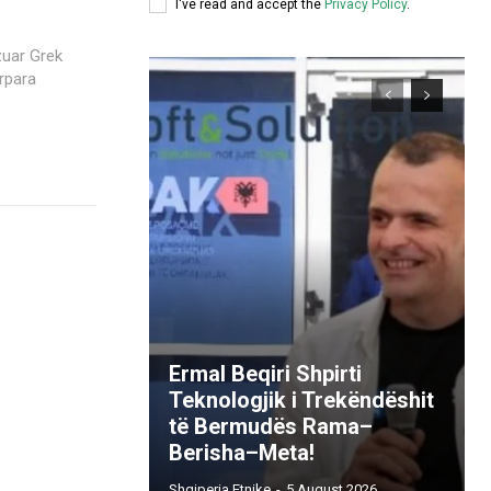
I've read and accept the
Privacy Policy
.
Ermal Beqiri Shpirti
Teknologjik i Trekëndëshit
të Bermudës Rama–
Berisha–Meta!
Shqiperia Etnike
-
5 August 2026