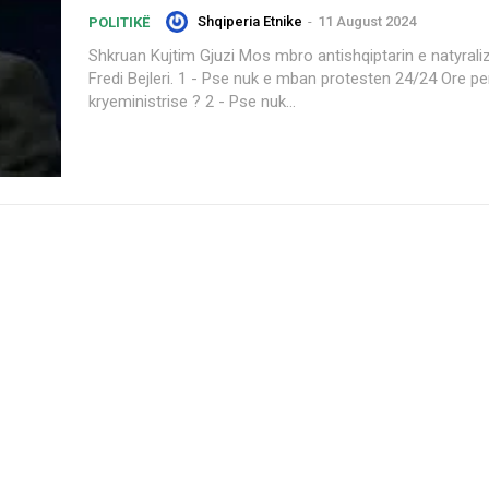
Shqiperia Etnike
-
11 August 2024
POLITIKË
Shkruan Kujtim Gjuzi Mos mbro antishqiptarin e natyralizuar Grek
Fredi Bejleri. 1 - Pse nuk e mban protesten 24/24 Ore perpara
kryeministrise ? 2 - Pse nuk...