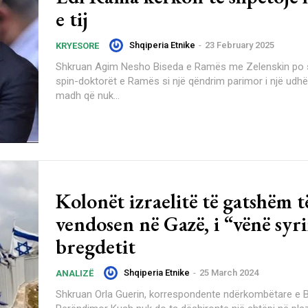
e tij
Shqiperia Etnike
-
23 February 2025
KRYESORE
Shkruan Agim Nesho Biseda e Ramës me Zelenskin po shitet nga
spin-doktorët e Ramës si një qëndrim parimor i një udhë
madh që nuk...
Kolonët izraelitë të gatshëm t
vendosen në Gazë, i “vënë syr
bregdetit
Shqiperia Etnike
-
25 March 2024
ANALIZË
Shkruan Orla Guerin, korrespondente ndërkombëtare e 