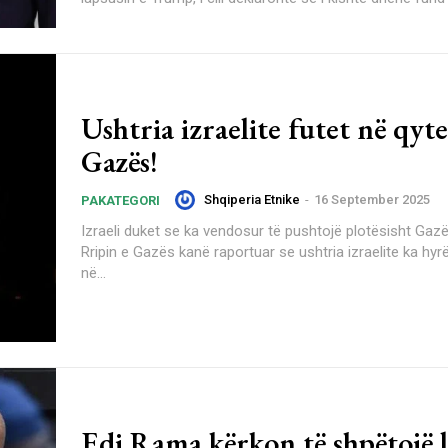
Ushtria izraelite futet në qyte
Gazës!
Shqiperia Etnike
-
16 September 2025
PAKATEGORI
Izraeli duket se ka vendosur të pushtojë plotësisht Gaz
Rripin e Gazës kanë raportuar se ushtria izraelite ka hy
në...
Edi Rama kërkon të shpëtojë 