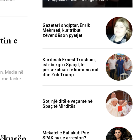
Gazetari shqiptar, Enrik
Mehmeti, kur tributi
zëvendëson pyetjet
tin e
Kardinali Ernest Troshani,
ish-burgu i Spaçit, të
persekutuarit e komunizmit
ën. Media në
dhe Zoti Trump
rë me tanke
Sot, një ditë e veçantë në
Spaç të Mirditës
Mëkatet e Ballukut: Pse
lëkurën
SPAK nuk e arreston?