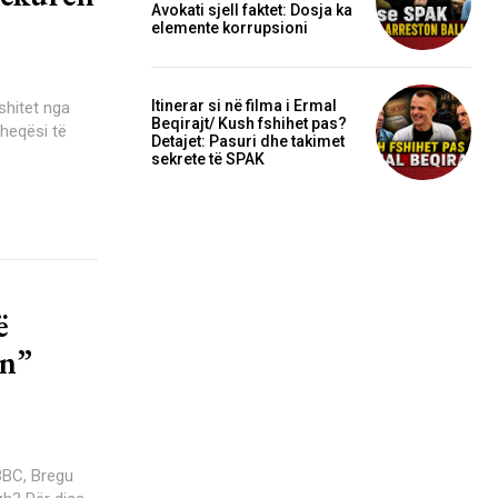
Avokati sjell faktet: Dosja ka
elemente korrupsioni
Itinerar si në filma i Ermal
Beqirajt/ Kush fshihet pas?
heqësi të
Detajet: Pasuri dhe takimet
sekrete të SPAK
ë
in”
BBC, Bregu