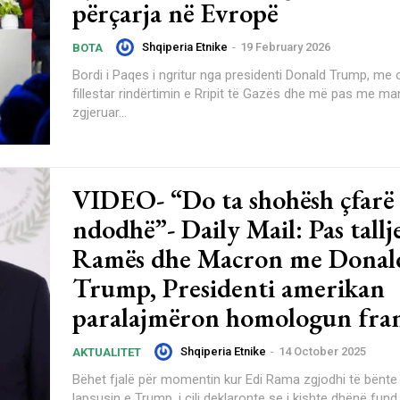
përçarja në Evropë
Shqiperia Etnike
-
19 February 2026
BOTA
Bordi i Paqes i ngritur nga presidenti Donald Trump, me o
fillestar rindërtimin e Rripit të Gazës dhe më pas me ma
zgjeruar...
VIDEO- “Do ta shohësh çfarë 
ndodhë”- Daily Mail: Pas tallje
Ramës dhe Macron me Donal
Trump, Presidenti amerikan
paralajmëron homologun fran
Shqiperia Etnike
-
14 October 2025
AKTUALITET
Bëhet fjalë për momentin kur Edi Rama zgjodhi të bënt
lapsusin e Trump, i cili deklaronte se i kishte dhënë fund l