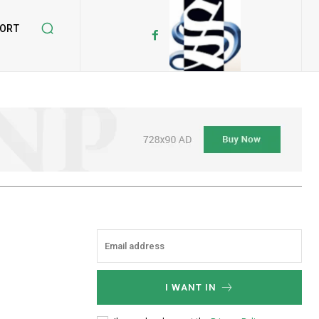
ORT
p
I WANT IN