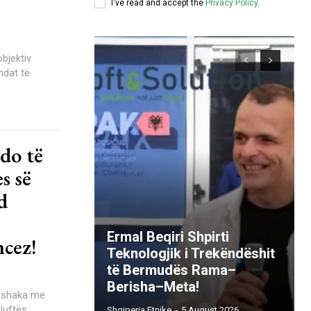
I've read and accept the
Privacy Policy
.
bjektiv
ndat të
do të
s së
d
Ermal Beqiri Shpirti
cez!
Teknologjik i Trekëndëshit
të Bermudës Rama–
Berisha–Meta!
e shaka me
uftës...
Shqiperia Etnike
-
5 August 2026