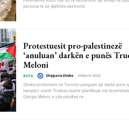
Perëndimor Kush nuk do ta dëshironte një shtëpi në plazh? Për disa
persona të së djathtës ekstreme...
Protestuesit pro-palestinezë
‘anuluan’ darkën e punës Tru
Meloni
Shqiperia Etnike
-
4 March 2024
BOTA
Qindra protestues në Toronto penguan një darkë pune që
kanadez Justin Trudeau kishte planifikuar me kryeministr
Giorgia Meloni, e cila ndodhej në...