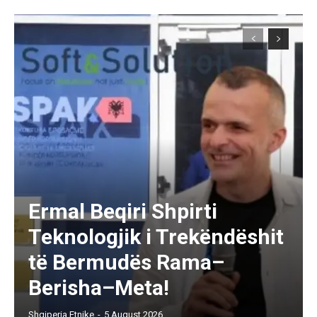
Ermal Beqiri Shpirti
Teknologjik i Trekëndëshit
të Bermudës Rama–
Berisha–Meta!
Shqiperia Etnike
-
5 August 2026