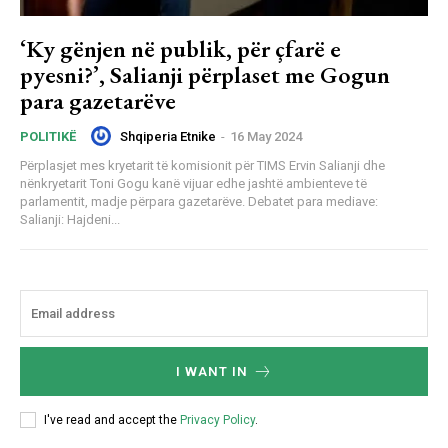
‘Ky gënjen në publik, për çfarë e
pyesni?’, Salianji përplaset me Gogun
para gazetarëve
Shqiperia Etnike
-
16 May 2024
POLITIKË
Përplasjet mes kryetarit të komisionit për TIMS Ervin Salianji dhe
nënkryetarit Toni Gogu kanë vijuar edhe jashtë ambienteve të
parlamentit, madje përpara gazetarëve. Debatet para mediave:
Salianji: Hajdeni...
I WANT IN
I've read and accept the
Privacy Policy
.