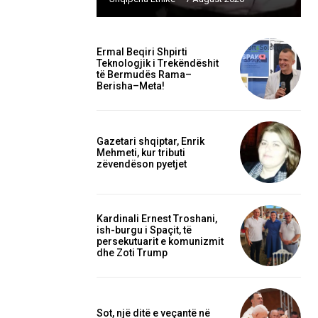
Ermal Beqiri Shpirti
Teknologjik i Trekëndëshit
të Bermudës Rama–
Berisha–Meta!
Gazetari shqiptar, Enrik
Mehmeti, kur tributi
zëvendëson pyetjet
Kardinali Ernest Troshani,
ish-burgu i Spaçit, të
persekutuarit e komunizmit
dhe Zoti Trump
Sot, një ditë e veçantë në