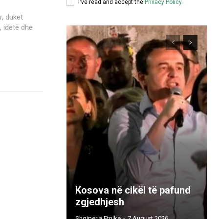
I've read and accept the
Privacy Policy
.
, idetë dhe
Kosova në cikël të pafund
zgjedhjesh
Shqiperia Etnike
-
7 August 2026