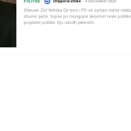
Shqiperia Etnike
-
4 December 2023
POLITIKË
Shkruan Zef Ndreka Që treni i PD-së zyrtare është ndalur, duket
shumë qartë. Sepse po mungojnë aksionet reale politike
projektet politike. Kjo ndodh pikërisht...