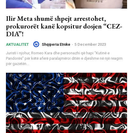
Ilir Meta shumë shpejt arrestohet,
prokurorët kanë kopsitur dosjen “CEZ-
DIA”!
Shqiperia Etnike
-
5 December 2023
AKTUALITET
Juristi i njohur, Romeo Kara dhe personazhi që hapi “Kutinë e
Pandorës” për këtë aferë paralajmëroi ditën e djeshme në një reagim
për gazetën...