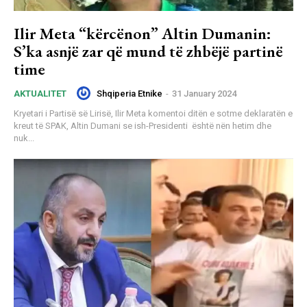
Ilir Meta “kërcënon” Altin Dumanin:
S’ka asnjë zar që mund të zhbëjë partinë
time
Shqiperia Etnike
-
31 January 2024
AKTUALITET
Kryetari i Partisë së Lirisë, Ilir Meta komentoi ditën e sotme deklaratën e
kreut të SPAK, Altin Dumani se ish-Presidenti është nën hetim dhe
nuk...