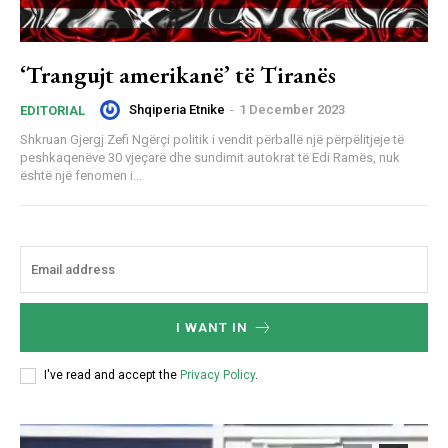
‘Trangujt amerikanë’ të Tiranës
Shqiperia Etnike
-
1 December 2023
EDITORIAL
Shkruan Gjergj Zefi Ngërçi politik i vendit përballë një përpëlitjeje të
peshkaqenëve 30 vjeçarë dhe sundimit autokrat të Edi Ramës, nuk
është një fenomen i...
I WANT IN
I've read and accept the
Privacy Policy
.