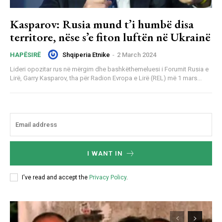
Kasparov: Rusia mund t’i humbë disa
territore, nëse s’e fiton luftën në Ukrainë
Shqiperia Etnike
-
2 March 2024
HAPËSIRË
Lideri opozitar rus në mërgim dhe bashkëthemeluesi i Forumit Rusia e
Lirë, Garry Kasparov, tha për Radion Evropa e Lirë (REL) më 1 mars...
I WANT IN
I've read and accept the
Privacy Policy
.