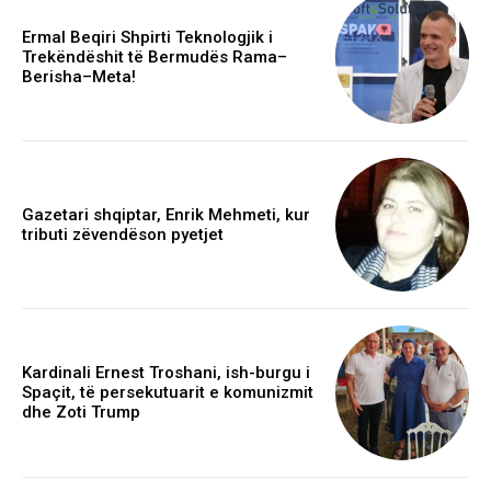
Ermal Beqiri Shpirti Teknologjik i
Trekëndëshit të Bermudës Rama–
Berisha–Meta!
Gazetari shqiptar, Enrik Mehmeti, kur
tributi zëvendëson pyetjet
Kardinali Ernest Troshani, ish-burgu i
Spaçit, të persekutuarit e komunizmit
dhe Zoti Trump