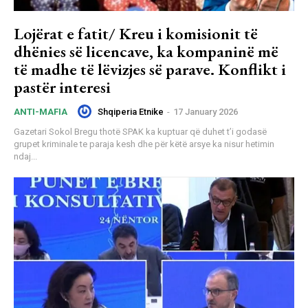
Lojërat e fatit/ Kreu i komisionit të
dhënies së licencave, ka kompaninë më
të madhe të lëvizjes së parave. Konflikt i
pastër interesi
Shqiperia Etnike
-
17 January 2026
ANTI-MAFIA
Gazetari Sokol Bregu thotë SPAK ka kuptuar që duhet t’i godasë
grupet kriminale te paraja kesh dhe për këtë arsye ka nisur hetimin
ndaj...