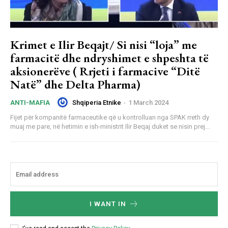
Krimet e Ilir Beqajt/ Si nisi “loja” me
farmacitë dhe ndryshimet e shpeshta të
aksionerëve ( Rrjeti i farmacive “Ditë
Natë” dhe Delta Pharma)
Shqiperia Etnike
-
1 March 2024
ANTI-MAFIA
Fijet për kompanitë farmaceutike që u kontrolluan nga SPAK rreth dy
muaj me pare, në hetimin e ish-ministrit Ilir Beqaj duket se nisin prej...
I WANT IN