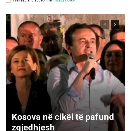
I've read and accept the
Privacy Policy
.
Kosova në cikël të pafund
zgjedhjesh