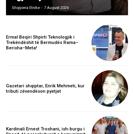
Shqiperia Etnike
-
7 August 2026
Ermal Beqiri Shpirti Teknologjik i
Trekëndëshit të Bermudës Rama–
Berisha–Meta!
Gazetari shqiptar, Enrik Mehmeti, kur
tributi zëvendëson pyetjet
Kardinali Ernest Troshani, ish-burgu i