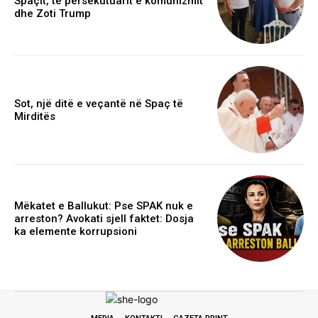
Spaçit, të persekutuarit e komunizmit
dhe Zoti Trump
Sot, një ditë e veçantë në Spaç të
Mirditës
Mëkatet e Ballukut: Pse SPAK nuk e
arreston? Avokati sjell faktet: Dosja
ka elemente korrupsioni