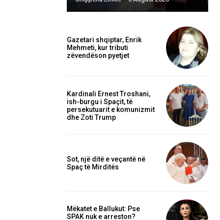
Gazetari shqiptar, Enrik
Mehmeti, kur tributi
zëvendëson pyetjet
Kardinali Ernest Troshani,
ish-burgu i Spaçit, të
persekutuarit e komunizmit
dhe Zoti Trump
Sot, një ditë e veçantë në
Spaç të Mirditës
Mëkatet e Ballukut: Pse
SPAK nuk e arreston?