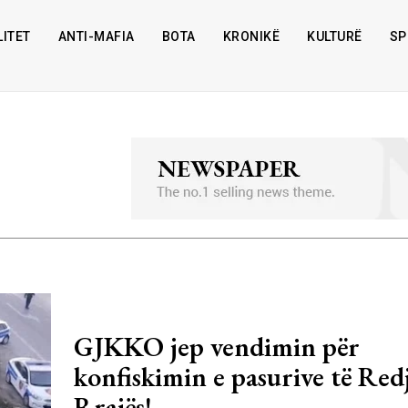
ITET
ANTI-MAFIA
BOTA
KRONIKË
KULTURË
SP
GJKKO jep vendimin për
konfiskimin e pasurive të Red
Rrajës!