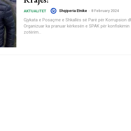
Shqiperia Etnike
-
8 February 2024
AKTUALITET
Gjykata e Posaçme e Shkallës së Parë për Korrupsion d
Organizuar ka pranuar kërkesën e SPAK për konfiskimin 
zotërim...