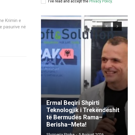
I've read and accept the
Privacy Policy
.
he Krimin e
e pasurive në
Ermal Beqiri Shpirti
Teknologjik i Trekëndëshit
të Bermudës Rama–
Berisha–Meta!
Shqiperia Etnike
-
5 August 2026