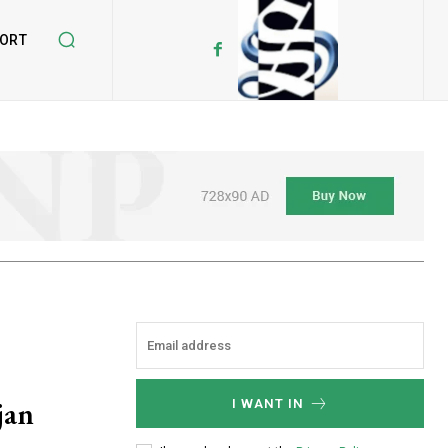
ORT
jan
I WANT IN