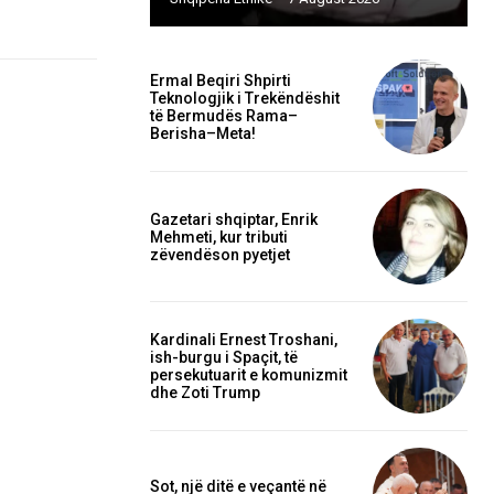
Ermal Beqiri Shpirti
Teknologjik i Trekëndëshit
të Bermudës Rama–
Berisha–Meta!
Gazetari shqiptar, Enrik
Mehmeti, kur tributi
zëvendëson pyetjet
Kardinali Ernest Troshani,
ish-burgu i Spaçit, të
persekutuarit e komunizmit
dhe Zoti Trump
Sot, një ditë e veçantë në