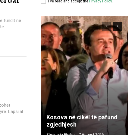
I've read and accept the
Privacy Policy
.
ë fundit në
 të
yre. Lapsi.al
Kosova në cikël të pafund
zgjedhjesh
Shqiperia Etnike
-
7 August 2026