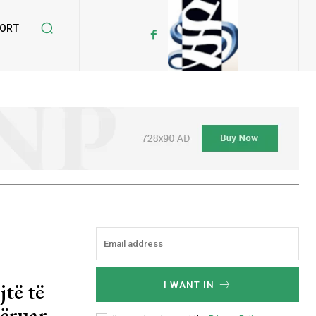
ORT
jtë të
I WANT IN
tëruar