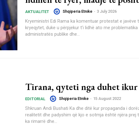
Shqiperia Etnike
-
3 July 2026
AKTUALITET
Kryeministri Edi Rama ka komentuar protestat e javëve t
kryeqytet, duke u përpjekur t’i lidhë ato me problematika
administratës publike dhe...
Tirana, qyteti nga duhet ikur
Shqiperia Etnike
-
15 August 2022
EDITORIAL
Shkruan Andi Bushati Ka dhe ditë kur propaganda i dorëzohet
realitetit dhe padyshim që kjo e sotmja është njëra prej t
ka rimarrë dhe...