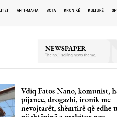
ITET
ANTI-MAFIA
BOTA
KRONIKË
KULTURË
SP
Vdiq Fatos Nano, komunist, h
pijanec, drogazhi, ironik me
nevojtarët, shëmtirë që edhe u
në shtëpinë e grabitur nga