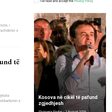
I've read and accept the
Privacy Policy
.
 vazhdimin e
und të
Kosova në cikël të pafund
 shkarkimin e
zgjedhjesh
Shqiperia Etnike
-
7 August 2026