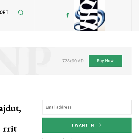
ORT
ajdut,
 rrit
I WANT IN