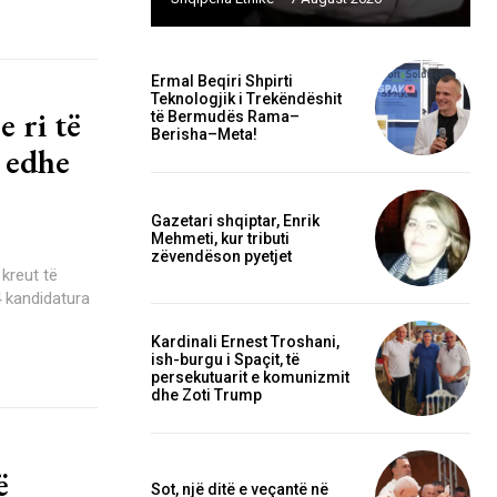
Ermal Beqiri Shpirti
Teknologjik i Trekëndëshit
 ri të
të Bermudës Rama–
Berisha–Meta!
 edhe
Gazetari shqiptar, Enrik
Mehmeti, kur tributi
zëvendëson pyetjet
 kreut të
4 kandidatura
Kardinali Ernest Troshani,
ish-burgu i Spaçit, të
persekutuarit e komunizmit
dhe Zoti Trump
ë
Sot, një ditë e veçantë në