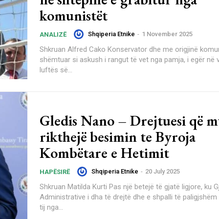
komunistët
Shqiperia Etnike
-
1 November 2025
ANALIZË
Shkruan Alfred Cako Konservator dhe me origjinë komuniste, i
shëmtuar si askush i rangut të vet nga pamja, i egër në
luftës së...
Gledis Nano – Drejtuesi që m
rikthejë besimin te Byroja
Kombëtare e Hetimit
Shqiperia Etnike
-
20 July 2025
HAPËSIRË
Shkruan Matilda Kurti Pas një betejë të gjatë ligjore, ku Gjykata
Administrative i dha të drejtë dhe e shpalli të paligjshëm
tij nga...