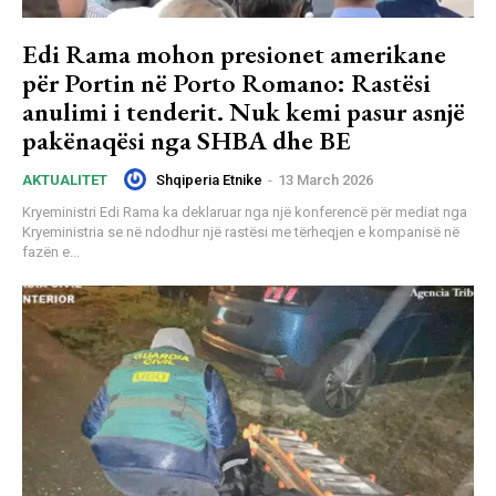
Edi Rama mohon presionet amerikane
për Portin në Porto Romano: Rastësi
anulimi i tenderit. Nuk kemi pasur asnjë
pakënaqësi nga SHBA dhe BE
Shqiperia Etnike
-
13 March 2026
AKTUALITET
Kryeministri Edi Rama ka deklaruar nga një konferencë për mediat nga
Kryeministria se në ndodhur një rastësi me tërheqjen e kompanisë në
fazën e...