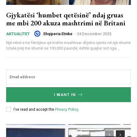
Gjykatësi ‘humbet qetësinë’ ndaj gruas
me mbi 200 akuza mashtrimi në Britani
Shqiperia Etnike
-
24 December 2023
AKTUALITET
Një nënë e tre fëmijëve që kishte mashtruar dhjetra njerëz në një shumë
totale prej më shumë se 100,000 paundë, është quajtur sot nga...
I WANT IN
I've read and accept the
Privacy Policy
.