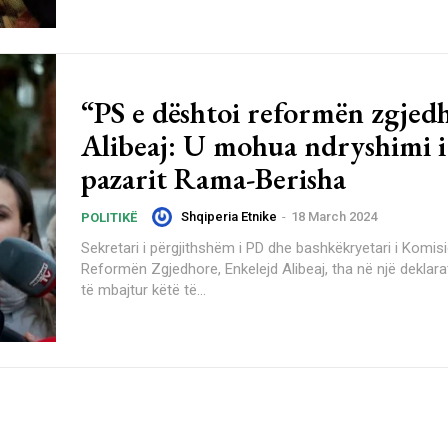
“PS e dështoi reformën zgjed
Alibeaj: U mohua ndryshimi i
pazarit Rama-Berisha
Shqiperia Etnike
-
18 March 2024
POLITIKË
Sekretari i përgjithshëm i PD dhe bashkëkryetari i Komisi
Reformën Zgjedhore, Enkelejd Alibeaj, tha në një deklar
të mbajtur këtë të...