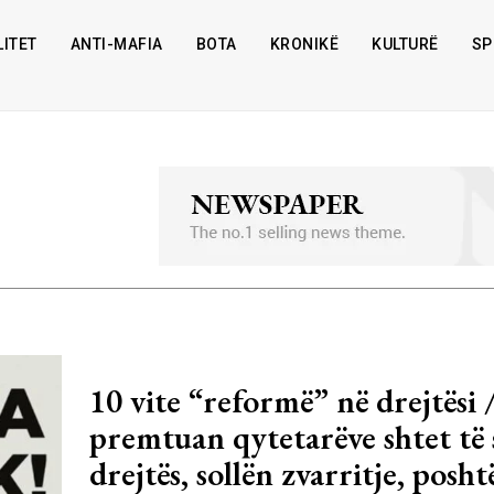
ITET
ANTI-MAFIA
BOTA
KRONIKË
KULTURË
SP
10 vite “reformë” në drejtësi /
premtuan qytetarëve shtet të 
drejtës, sollën zvarritje, posh