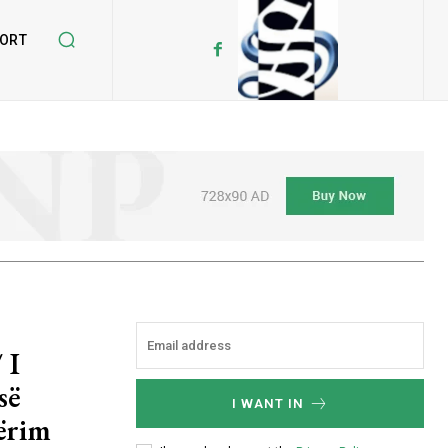
ORT
 I
së
I WANT IN
tërim