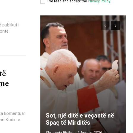
I've read and accept the
Privacy Policy
.
ronte
të
 me
 ka komentuar
Sot, një ditë e veçantë në
 në Kodin e
Spaç të Mirditës
Shqiperia Etnike
-
1 August 2026