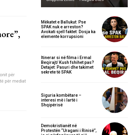
Mëkatet e Ballukut: Pse
SPAK nuk e arreston?
hore”,
Avokati sjell faktet: Dosja ka
elemente korrupsioni
Itinerar si në filma i Ermal
Beqirajt/ Kush fshihet pas?
Detajet: Pasuri dhe takimet
sekrete të SPAK
onit për
atë për mediat
Siguria kombëtare –
interesi më i lartë i
Shqipërisë
Demokristianët në
Protestën “Uragani i Rinisë”,