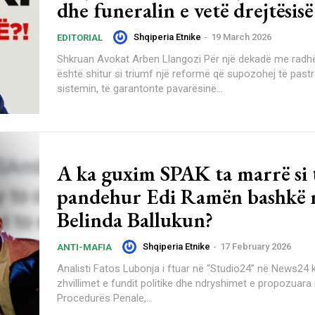
dhe funeralin e vetë drejtësisë
Shqiperia Etnike
-
19 March 2026
EDITORIAL
Shkruan Avokat Arben Llangozi Për një dekadë me radhë publikut i
është shitur si triumf një reformë që supozohej të past
sistemin, të garantonte pavarësinë...
A ka guxim SPAK ta marrë si 
pandehur Edi Ramën bashkë
Belinda Ballukun?
Shqiperia Etnike
-
17 February 2026
ANTI-MAFIA
Analisti Fatos Lubonja i ftuar në “Studio24” në News24
zhvillimet e fundit politike dhe ndryshimet e propozuara
Procedurës Penale,...