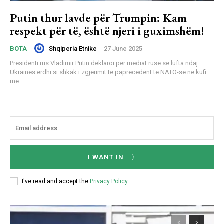
Putin thur lavde për Trumpin: Kam
respekt për të, është njeri i guximshëm!
Shqiperia Etnike
-
27 June 2025
BOTA
Presidenti rus Vladimir Putin deklaroi për mediat ruse se lufta ndaj
Ukrainës erdhi si shkak i zgjerimit të paprecedent të NATO-së në kufi
me...
I WANT IN
I've read and accept the
Privacy Policy
.