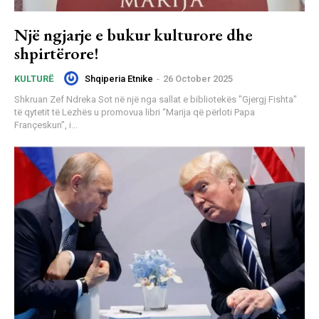
Një ngjarje e bukur kulturore dhe
shpirtërore!
Shqiperia Etnike
-
26 October 2025
KULTURË
Shkruan Zef Ndreka Sot në një nga sallat e bibliotekës "Gjergj Fishta"
të qytetit të Lezhës u promovua libri “Marija që përloti Papa
Françeskun”, i...