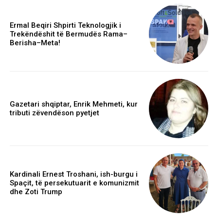
Ermal Beqiri Shpirti Teknologjik i
Trekëndëshit të Bermudës Rama–
Berisha–Meta!
Gazetari shqiptar, Enrik Mehmeti, kur
tributi zëvendëson pyetjet
Kardinali Ernest Troshani, ish-burgu i
Spaçit, të persekutuarit e komunizmit
dhe Zoti Trump