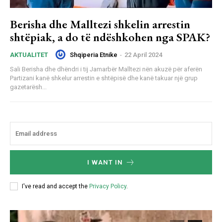
Berisha dhe Malltezi shkelin arrestin
shtëpiak, a do të ndëshkohen nga SPAK?
Shqiperia Etnike
-
22 April 2024
AKTUALITET
Sali Berisha dhe dhëndri i tij Jamarbër Malltezi nën akuzë për aferën
Partizani kanë shkelur arrestin e shtëpisë dhe kanë takuar një grup
gazetarësh...
I WANT IN
I've read and accept the
Privacy Policy
.