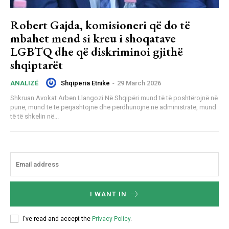
Robert Gajda, komisioneri që do të
mbahet mend si kreu i shoqatave
LGBTQ dhe që diskriminoi gjithë
shqiptarët
Shqiperia Etnike
-
29 March 2026
ANALIZË
Shkruan Avokat Arben Llangozi Në Shqipëri mund të të poshtërojnë në
punë, mund të të përjashtojnë dhe përdhunojnë në administratë, mund
të të shkelin në...
I WANT IN
I've read and accept the
Privacy Policy
.