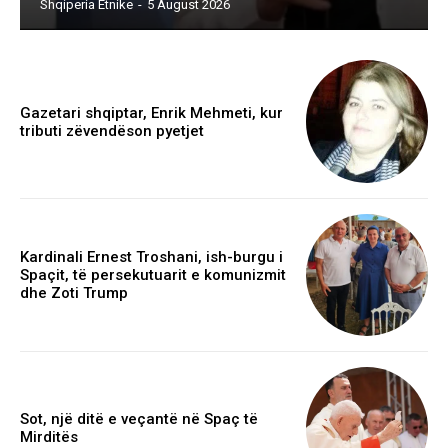
Shqiperia Etnike
-
5 August 2026
Gazetari shqiptar, Enrik Mehmeti, kur
tributi zëvendëson pyetjet
Kardinali Ernest Troshani, ish-burgu i
Spaçit, të persekutuarit e komunizmit
dhe Zoti Trump
Sot, një ditë e veçantë në Spaç të
Mirditës