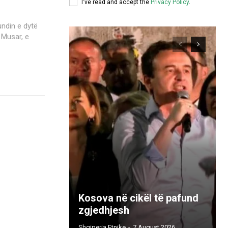
I've read and accept the
Privacy Policy
.
undin e dytë
 Musar, e
Kosova në cikël të pafund
zgjedhjesh
Shqiperia Etnike
-
7 August 2026