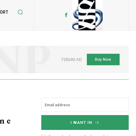
ORT
n e
I WANT IN