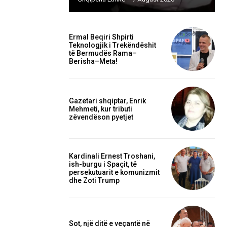
Ermal Beqiri Shpirti
Teknologjik i Trekëndëshit
të Bermudës Rama–
Berisha–Meta!
Gazetari shqiptar, Enrik
Mehmeti, kur tributi
zëvendëson pyetjet
Kardinali Ernest Troshani,
ish-burgu i Spaçit, të
persekutuarit e komunizmit
dhe Zoti Trump
Sot, një ditë e veçantë në