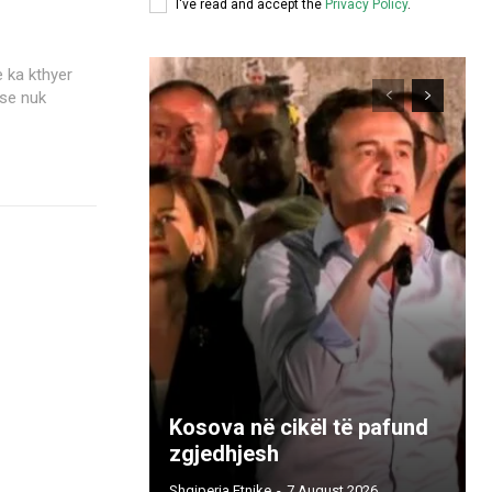
I've read and accept the
Privacy Policy
.
jse nuk
Kosova në cikël të pafund
zgjedhjesh
Shqiperia Etnike
-
7 August 2026