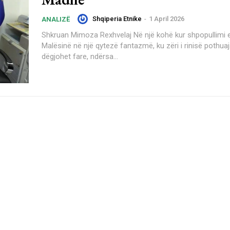
Shqiperia Etnike
-
1 April 2026
ANALIZË
Shkruan Mimoza Rexhvelaj Në një kohë kur shpopullimi e ka kthyer
Malësinë në një qytezë fantazmë, ku zëri i rinisë pothua
dëgjohet fare, ndërsa...