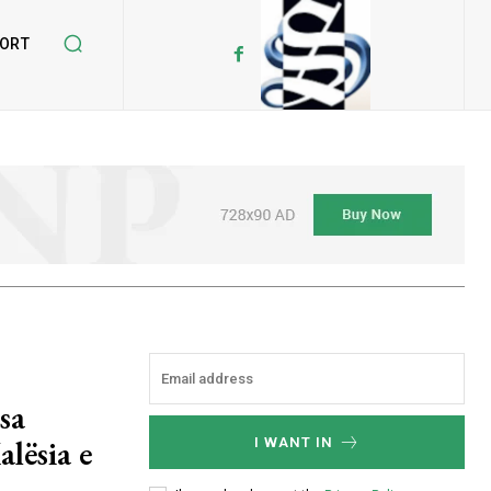
ORT
sa
lësia e
I WANT IN