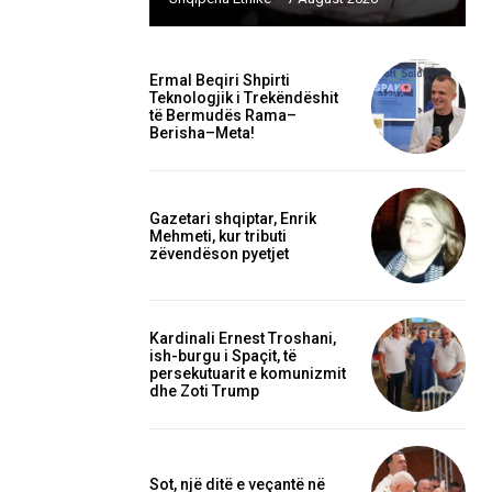
Ermal Beqiri Shpirti
Teknologjik i Trekëndëshit
të Bermudës Rama–
Berisha–Meta!
Gazetari shqiptar, Enrik
Mehmeti, kur tributi
zëvendëson pyetjet
Kardinali Ernest Troshani,
ish-burgu i Spaçit, të
persekutuarit e komunizmit
dhe Zoti Trump
Sot, një ditë e veçantë në