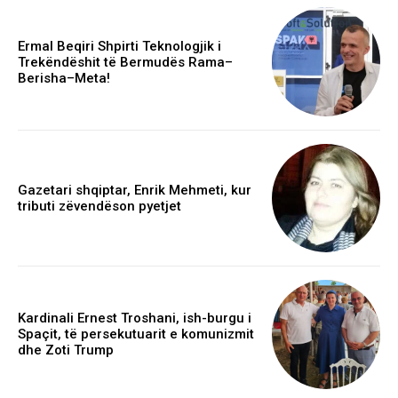
Ermal Beqiri Shpirti Teknologjik i
Trekëndëshit të Bermudës Rama–
Berisha–Meta!
Gazetari shqiptar, Enrik Mehmeti, kur
tributi zëvendëson pyetjet
Kardinali Ernest Troshani, ish-burgu i
Spaçit, të persekutuarit e komunizmit
dhe Zoti Trump