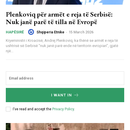
Plenkoviq për armët e reja të Serbisë:
Nuk janë parë të tilla në Evropë
Shqiperia Etnike
-
15 March 2026
HAPËSIRË
Kryeministri i Kroacisë, Andrej Plenkoviq, ka thënë se armët e reja të
ushtrisë së Serbisë “nuk janë parë ende në territorin evropian”, gjatë
një...
I WANT IN
I've read and accept the
Privacy Policy
.