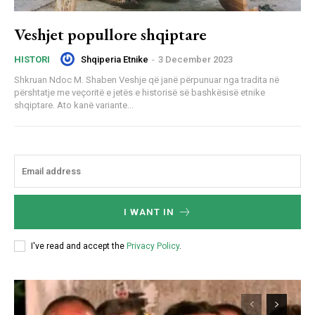
Veshjet popullore shqiptare
Shqiperia Etnike
-
3 December 2023
HISTORI
Shkruan Ndoc M. Shaben Veshje që janë përpunuar nga tradita në
përshtatje me veçoritë e jetës e historisë së bashkësisë etnike
shqiptare. Ato kanë variante...
I WANT IN
I've read and accept the
Privacy Policy
.