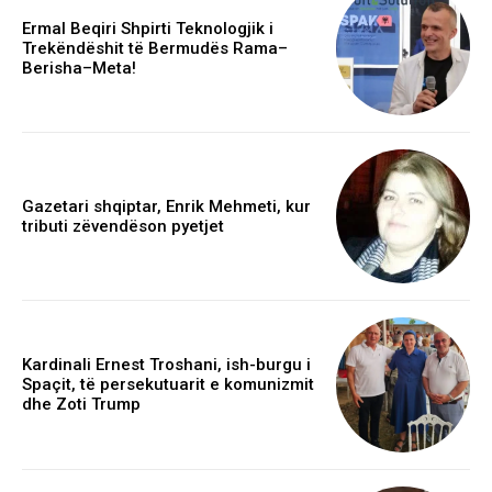
Ermal Beqiri Shpirti Teknologjik i
Trekëndëshit të Bermudës Rama–
Berisha–Meta!
Gazetari shqiptar, Enrik Mehmeti, kur
tributi zëvendëson pyetjet
Kardinali Ernest Troshani, ish-burgu i
Spaçit, të persekutuarit e komunizmit
dhe Zoti Trump