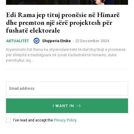
Edi Rama jep tituj pronësie në Himarë
dhe premton një sërë projektesh për
fushatë elektorale
Shqiperia Etnike
-
22 December 2024
AKTUALITET
Kryeministri Edi Rama ka shpërndarë këtë të diel tituj titujt e pronësisë
për shtëpitë e trashëguara në zonat Kadastrale të Himarës, duke
përmbyllur, siç...
I WANT IN
I've read and accept the
Privacy Policy
.