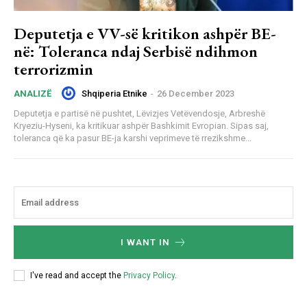
Deputetja e VV-së kritikon ashpër BE-
në: Toleranca ndaj Serbisë ndihmon
terrorizmin
Shqiperia Etnike
-
26 December 2023
ANALIZË
Deputetja e partisë në pushtet, Lëvizjes Vetëvendosje, Arbreshë
Kryeziu-Hyseni, ka kritikuar ashpër Bashkimit Evropian. Sipas saj,
toleranca që ka pasur BE-ja karshi veprimeve të rrezikshme...
I WANT IN
I've read and accept the
Privacy Policy
.