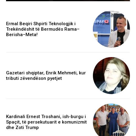
Ermal Beqiri Shpirti Teknologjik i
Trekëndëshit të Bermudës Rama–
Berisha–Meta!
Gazetari shqiptar, Enrik Mehmeti, kur
tributi zëvendëson pyetjet
Kardinali Ernest Troshani, ish-burgu i
Spaçit, të persekutuarit e komunizmit
dhe Zoti Trump