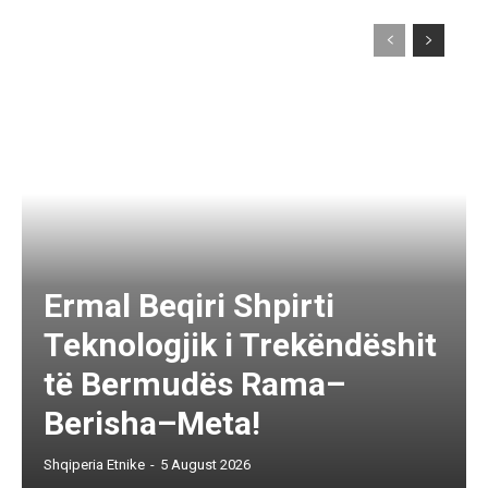
Ermal Beqiri Shpirti
Teknologjik i Trekëndëshit
të Bermudës Rama–
Berisha–Meta!
Shqiperia Etnike
-
5 August 2026