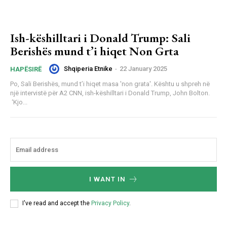
Ish-këshilltari i Donald Trump: Sali
Berishës mund t’i hiqet Non Grta
Shqiperia Etnike
-
22 January 2025
HAPËSIRË
Po, Sali Berishës, mund t’i hiqet masa 'non grata'. Kështu u shpreh në
një intervistë për A2 CNN, ish-këshilltari i Donald Trump, John Bolton.
‘Kjo...
I WANT IN
I've read and accept the
Privacy Policy
.