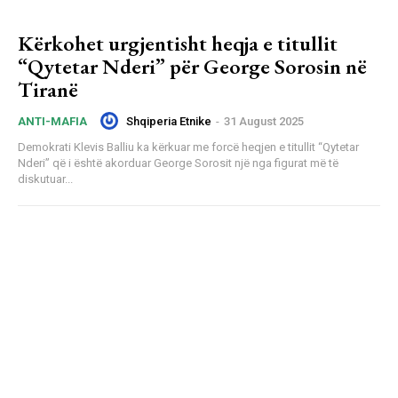
Kërkohet urgjentisht heqja e titullit
“Qytetar Nderi” për George Sorosin në
Tiranë
Shqiperia Etnike
-
31 August 2025
ANTI-MAFIA
Demokrati Klevis Balliu ka kërkuar me forcë heqjen e titullit “Qytetar
Nderi” që i është akorduar George Sorosit një nga figurat më të
diskutuar...