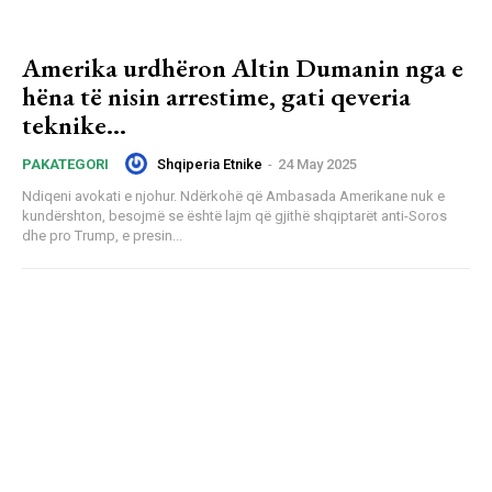
Amerika urdhëron Altin Dumanin nga e
hëna të nisin arrestime, gati qeveria
teknike…
Shqiperia Etnike
-
24 May 2025
PAKATEGORI
Ndiqeni avokati e njohur. Ndërkohë që Ambasada Amerikane nuk e
kundërshton, besojmë se është lajm që gjithë shqiptarët anti-Soros
dhe pro Trump, e presin...