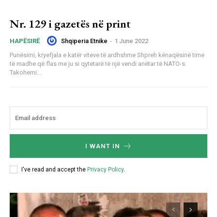
Nr. 129 i gazetës në print
Shqiperia Etnike
-
1 June 2022
HAPËSIRË
Punësimi, kryefjala e katër viteve të ardhshme Shpreh kënaqësinë time
të madhe që flas me ju si qytetarë të një vendi anëtar të NATO-s.
Takohemi...
I WANT IN
I've read and accept the
Privacy Policy
.