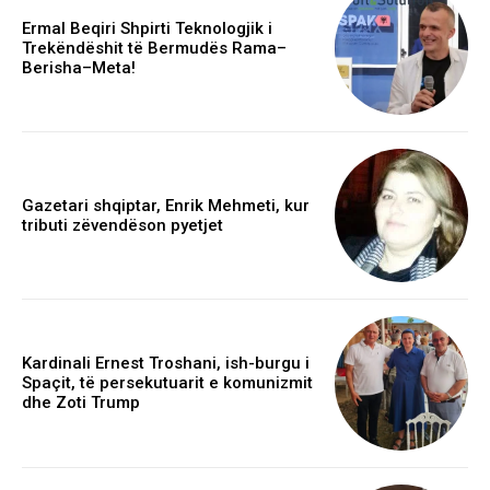
Ermal Beqiri Shpirti Teknologjik i
Trekëndëshit të Bermudës Rama–
Berisha–Meta!
Gazetari shqiptar, Enrik Mehmeti, kur
tributi zëvendëson pyetjet
Kardinali Ernest Troshani, ish-burgu i
Spaçit, të persekutuarit e komunizmit
dhe Zoti Trump