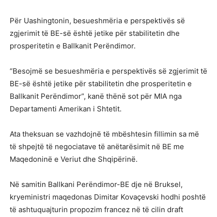
Për Uashingtonin, besueshmëria e perspektivës së
zgjerimit të BE-së është jetike për stabilitetin dhe
prosperitetin e Ballkanit Perëndimor.
“Besojmë se besueshmëria e perspektivës së zgjerimit të
BE-së është jetike për stabilitetin dhe prosperitetin e
Ballkanit Perëndimor”, kanë thënë sot për MIA nga
Departamenti Amerikan i Shtetit.
Ata theksuan se vazhdojnë të mbështesin fillimin sa më
të shpejtë të negociatave të anëtarësimit në BE me
Maqedoninë e Veriut dhe Shqipërinë.
Në samitin Ballkani Perëndimor-BE dje në Bruksel,
kryeministri maqedonas Dimitar Kovaçevski hodhi poshtë
të ashtuquajturin propozim francez në të cilin draft