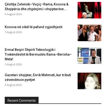
Çështja Zelenski–Vuçiç–Rama, Kosova &
Shqipëria dhe zhgënjimi i shqiptarëve….
9 August 2026
Kosova në cikël të pafund zgjedhjesh
7 August 2026
Ermal Beqiri Shpirti Teknologjik i
Trekëndëshit të Bermudës Rama–Berisha–
Meta!
5 August 2026
Gazetari shqiptar, Enrik Mehmeti, kur tributi
zëvendëson pyetjet
4 August 2026
Recent Comments