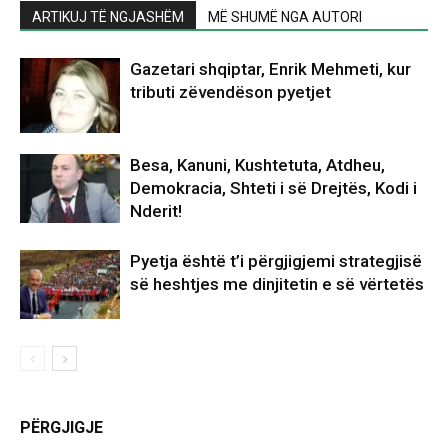
ARTIKUJ TË NGJASHËM
MË SHUMË NGA AUTORI
Gazetari shqiptar, Enrik Mehmeti, kur
tributi zëvendëson pyetjet
Besa, Kanuni, Kushtetuta, Atdheu,
Demokracia, Shteti i së Drejtës, Kodi i
Nderit!
Pyetja është t’i përgjigjemi strategjisë
së heshtjes me dinjitetin e së vërtetës
PËRGJIGJE