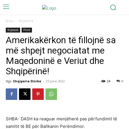
Kreu
Kryesore
Kryesore
Print
Amerikakërkon të fillojnë sa
më shpejt negociatat me
Maqedoninë e Veriut dhe
Shqipërinë!
Nga
Shqiperia Etnike
-
25 June 2022
24
0
SHBA- DASH ka reaguar menjëherë pas përfundimit të
samitit të BE për Ballkanin Perëndimor.