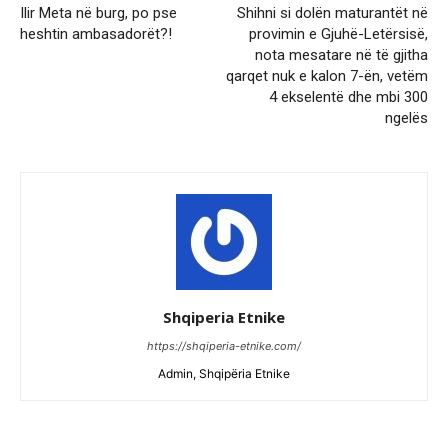
Ilir Meta në burg, po pse
Shihni si dolën maturantët në
heshtin ambasadorët?!
provimin e Gjuhë-Letërsisë,
nota mesatare në të gjitha
qarqet nuk e kalon 7-ën, vetëm
4 ekselentë dhe mbi 300
ngelës
Shqiperia Etnike
https://shqiperia-etnike.com/
Admin, Shqipëria Etnike