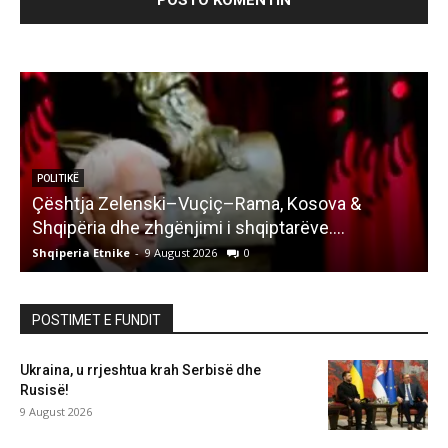
POLITIKË
Çështja Zelenski–Vuçiç–Rama, Kosova &
Shqipëria dhe zhgënjimi i shqiptarëve….
Shqiperia Etnike
-
9 August 2026
0
S
POSTIMET E FUNDIT
Ukraina, u rrjeshtua krah Serbisë dhe
Rusisë!
9 August 2026