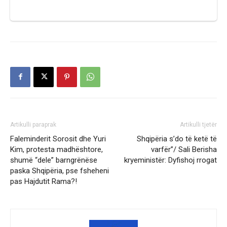
Artikulli paraprak
Artikulli tjetër
Faleminderit Sorosit dhe Yuri
Shqipëria s’do të ketë të
Kim, protesta madhështore,
varfër”/ Sali Berisha
shumë “dele” barngrënëse
kryeministër: Dyfishoj rrogat
paska Shqipëria, pse fsheheni
pas Hajdutit Rama?!