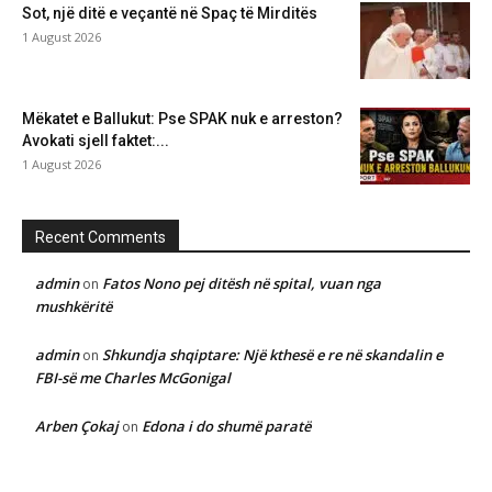
Sot, një ditë e veçantë në Spaç të Mirditës
1 August 2026
Mëkatet e Ballukut: Pse SPAK nuk e arreston?
Avokati sjell faktet:...
1 August 2026
Recent Comments
admin
Fatos Nono pej ditësh në spital, vuan nga
on
mushkëritë
admin
Shkundja shqiptare: Një kthesë e re në skandalin e
on
FBI-së me Charles McGonigal
Arben Çokaj
Edona i do shumë paratë
on