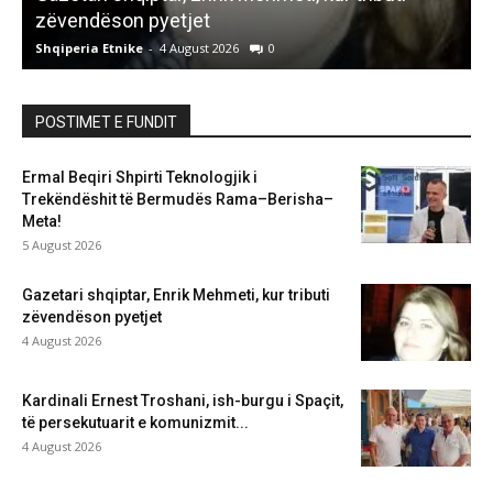
zëvendëson pyetjet
Shqiperia Etnike
-
4 August 2026
0
S
POSTIMET E FUNDIT
Ermal Beqiri Shpirti Teknologjik i
Trekëndëshit të Bermudës Rama–Berisha–
Meta!
5 August 2026
Gazetari shqiptar, Enrik Mehmeti, kur tributi
zëvendëson pyetjet
4 August 2026
Kardinali Ernest Troshani, ish-burgu i Spaçit,
të persekutuarit e komunizmit...
4 August 2026