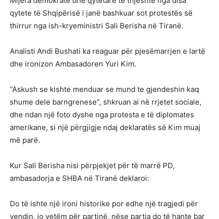
Mijëra demokratë dhe qytetarë të thjeshtë nga disa
qytete të Shqipërisë i janë bashkuar sot protestës së
thirrur nga ish-kryeministri Sali Berisha në Tiranë.
Analisti Andi Bushati ka reaguar për pjesëmarrjen e lartë
dhe ironizon Ambasadoren Yuri Kim.
“Askush se kishte menduar se mund te gjendeshin kaq
shume dele barngrenese”, shkruan ai në rrjetet sociale,
dhe ndan një foto dyshe nga protesta e të diplomates
amerikane, si një përgjigje ndaj deklaratës së Kim muaj
më parë.
Kur Sali Berisha nisi përpjekjet për të marrë PD,
ambasadorja e SHBA në Tiranë deklaroi:
Do të ishte një ironi historike por edhe një tragjedi për
vendin, jo vetëm për partinë, nëse partia do të hante bar