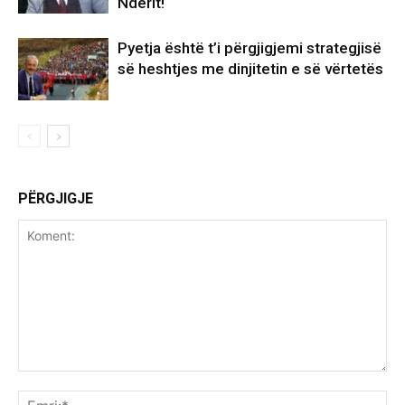
Nderit!
Pyetja është t’i përgjigjemi strategjisë
së heshtjes me dinjitetin e së vërtetës
PËRGJIGJE