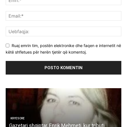
Ruaj emrin tim, postën elektronike dhe faqen e internetit në
këtë shfletues për herën tjetër që komentoj.
KRYESORE
ë
Gazetari shqiptar, Enrik Mehmeti, kur tributi
K