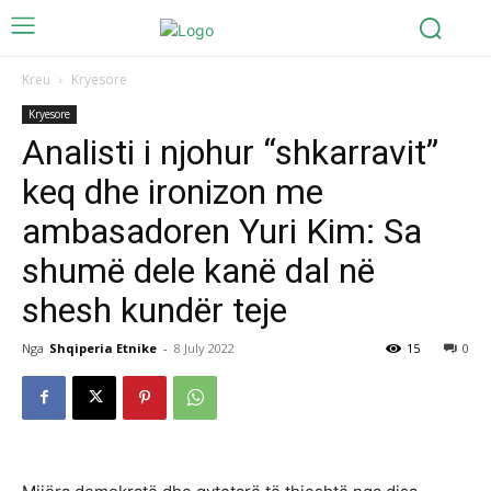
Kreu
Kryesore
Kryesore
Analisti i njohur “shkarravit”
keq dhe ironizon me
ambasadoren Yuri Kim: Sa
shumë dele kanë dal në
shesh kundër teje
Nga
Shqiperia Etnike
-
8 July 2022
15
0