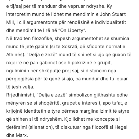
e tij/saj për të menduar dhe vepruar ndryshe. Ky
interpretim mund të lidhet me mendimin e John Stuart
Mill, i cili argumentonte për rëndësinë e individualitetit
dhe mendimit të lirë në “On Liberty”.
Në traditën filozofike, shpesh argumentohet se shumica
mund të jetë gabim (si te Sokrati, që sfidonte normat e
Athinës). “Delja e zezë” mund të shihet si ajo që guxon të
nxjerrë në pah gabimet ose hipokrizinë e grupit,
ngulmimin për shkëputje prej saj, si distancim nga
përgjegjësia për të qenë si ajo, pa mundur dhe tu lejuar
të jesh vetja.
Rrjedhimisht, “Delja e zezë” simbolizon gjithashtu edhe
mënyrën se si shoqëritë, grupet e interesit, apo tufat, e
krijojnë identitetin e tyre përmes margjinalizimit të atyre
që shihen si të ndryshëm. Kjo lidhet me koncepte si
tjetërsimi (alienation), të diskutuar nga filozofë si Hegel
dhe Marx.