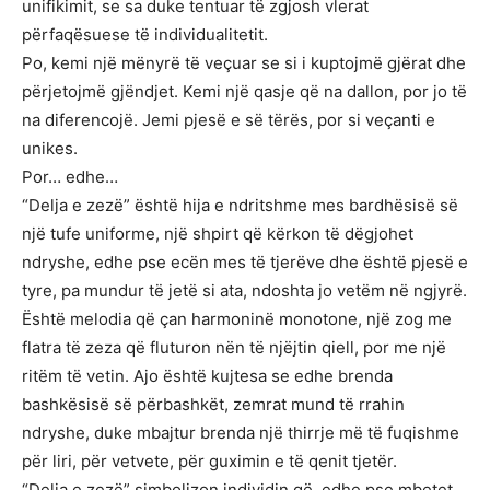
unifikimit, se sa duke tentuar të zgjosh vlerat
përfaqësuese të individualitetit.
Po, kemi një mënyrë të veçuar se si i kuptojmë gjërat dhe
përjetojmë gjëndjet. Kemi një qasje që na dallon, por jo të
na diferencojë. Jemi pjesë e së tërës, por si veçanti e
unikes.
Por… edhe…
“Delja e zezë” është hija e ndritshme mes bardhësisë së
një tufe uniforme, një shpirt që kërkon të dëgjohet
ndryshe, edhe pse ecën mes të tjerëve dhe është pjesë e
tyre, pa mundur të jetë si ata, ndoshta jo vetëm në ngjyrë.
Është melodia që çan harmoninë monotone, një zog me
flatra të zeza që fluturon nën të njëjtin qiell, por me një
ritëm të vetin. Ajo është kujtesa se edhe brenda
bashkësisë së përbashkët, zemrat mund të rrahin
ndryshe, duke mbajtur brenda një thirrje më të fuqishme
për liri, për vetvete, për guximin e të qenit tjetër.
“Delja e zezë” simbolizon individin që, edhe pse mbetet