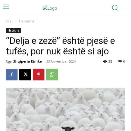
Kreu
Hapësirë
Hapësirë
“Delja e zezë” është pjesë e
tufës, por nuk është si ajo
Nga
Shqiperia Etnike
-
23 November 2024
35
0