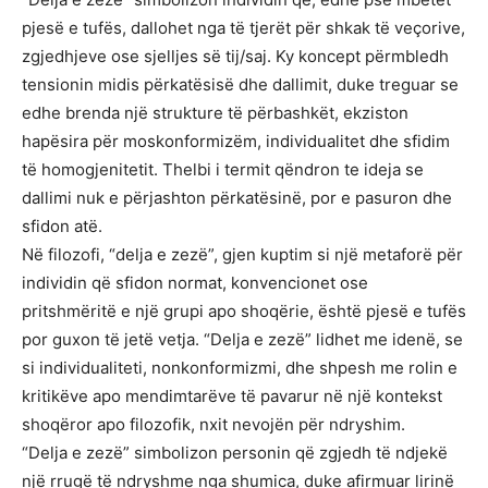
pjesë e tufës, dallohet nga të tjerët për shkak të veçorive,
zgjedhjeve ose sjelljes së tij/saj. Ky koncept përmbledh
tensionin midis përkatësisë dhe dallimit, duke treguar se
edhe brenda një strukture të përbashkët, ekziston
hapësira për moskonformizëm, individualitet dhe sfidim
të homogjenitetit. Thelbi i termit qëndron te ideja se
dallimi nuk e përjashton përkatësinë, por e pasuron dhe
sfidon atë.
Në filozofi, “delja e zezë”, gjen kuptim si një metaforë për
individin që sfidon normat, konvencionet ose
pritshmëritë e një grupi apo shoqërie, është pjesë e tufës
por guxon të jetë vetja. “Delja e zezë” lidhet me idenë, se
si individualiteti, nonkonformizmi, dhe shpesh me rolin e
kritikëve apo mendimtarëve të pavarur në një kontekst
shoqëror apo filozofik, nxit nevojën për ndryshim.
“Delja e zezë” simbolizon personin që zgjedh të ndjekë
një rrugë të ndryshme nga shumica, duke afirmuar lirinë