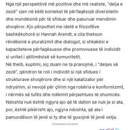
Nga një perspektivë më pozitive dhe më realiste, “delja e
zezë” vjen në këtë kontekst të përfaqësojë diversitetin
dhe mundësinë për të sfiduar dhe pasuruar mendimin
shoqëror. Kjo përputhet me idetë e filozofëve
bashkëkohorë si Hannah Arendt, e cila thekson
rëndësinë e pluralizmit dhe dialogut, si shkakësi e
kapaciteteve përfaqësuese dhe promovuese të individit
si unitet i qëllimësisë së komunitetit.
Në thelb, kuptimi, siç duam ne ta pranojmë, i “deljes së
zezë”, qëndron te roli i individit si një sfidues i
strukturave shoqërore dhe si një katalizator për
ndryshim, si nevojë për çlirim nga robëria e konformizmit,
i nërmës së tufës dhe ndikimit përjashtues të shumicës.
Ndoshta nuk është ngjyra ajo që të dallon se nuk je si ata,
por, është pikërisht ajo, ngjyra ndoshta, që ata i
pamundëson të jenë si ty dhe të guxojnë të jenë vetja.
Promoted Content