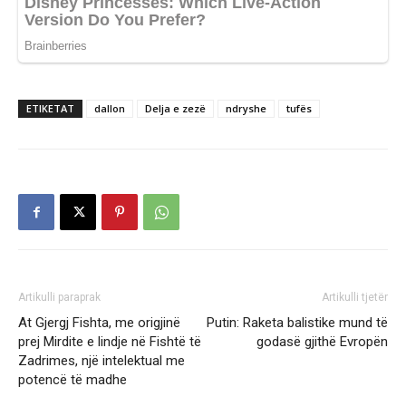
ETIKETAT
dallon
Delja e zezë
ndryshe
tufës
Artikulli paraprak
Artikulli tjetër
At Gjergj Fishta, me origjinë
Putin: Raketa balistike mund të
prej Mirdite e lindje në Fishtë të
godasë gjithë Evropën
Zadrimes, një intelektual me
potencë të madhe