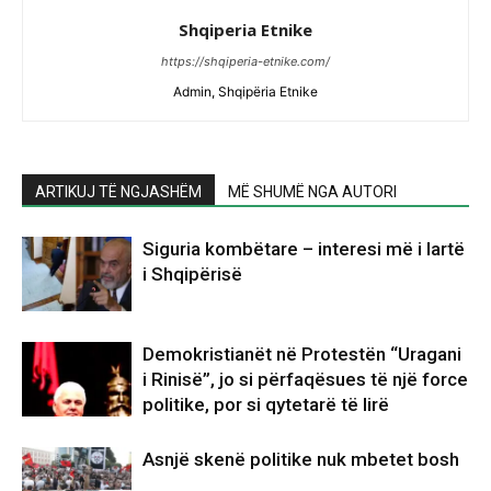
Shqiperia Etnike
https://shqiperia-etnike.com/
Admin, Shqipëria Etnike
ARTIKUJ TË NGJASHËM
MË SHUMË NGA AUTORI
Siguria kombëtare – interesi më i lartë
i Shqipërisë
Demokristianët në Protestën “Uragani
i Rinisë”, jo si përfaqësues të një force
politike, por si qytetarë të lirë
Asnjë skenë politike nuk mbetet bosh