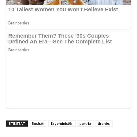
ETIKETAT
Bushati
Kryeministër
partria
tiranës