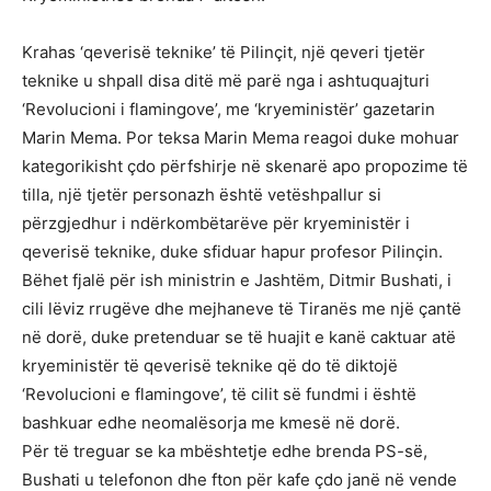
Krahas ‘qeverisë teknike’ të Pilinçit, një qeveri tjetër
teknike u shpall disa ditë më parë nga i ashtuquajturi
‘Revolucioni i flamingove’, me ‘kryeministër’ gazetarin
Marin Mema. Por teksa Marin Mema reagoi duke mohuar
kategorikisht çdo përfshirje në skenarë apo propozime të
tilla, një tjetër personazh është vetëshpallur si
përzgjedhur i ndërkombëtarëve për kryeministër i
qeverisë teknike, duke sfiduar hapur profesor Pilinçin.
Bëhet fjalë për ish ministrin e Jashtëm, Ditmir Bushati, i
cili lëviz rrugëve dhe mejhaneve të Tiranës me një çantë
në dorë, duke pretenduar se të huajit e kanë caktuar atë
kryeministër të qeverisë teknike që do të diktojë
‘Revolucioni e flamingove’, të cilit së fundmi i është
bashkuar edhe neomalësorja me kmesë në dorë.
Për të treguar se ka mbështetje edhe brenda PS-së,
Bushati u telefonon dhe fton për kafe çdo janë në vende