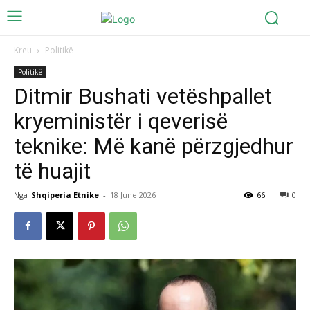
Kreu
Politikë
Politikë
Ditmir Bushati vetëshpallet
kryeministër i qeverisë
teknike: Më kanë përzgjedhur
të huajit
Nga
Shqiperia Etnike
-
18 June 2026
66
0