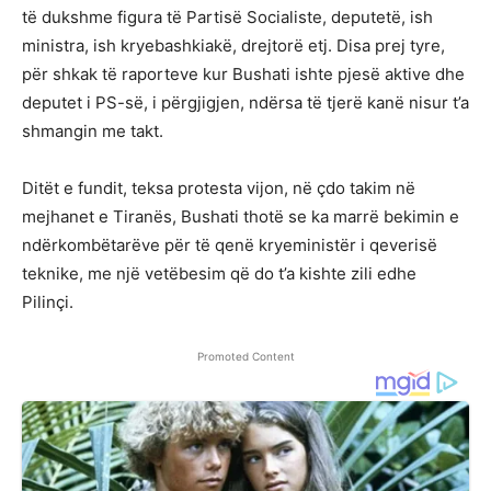
të dukshme figura të Partisë Socialiste, deputetë, ish
ministra, ish kryebashkiakë, drejtorë etj. Disa prej tyre,
për shkak të raporteve kur Bushati ishte pjesë aktive dhe
deputet i PS-së, i përgjigjen, ndërsa të tjerë kanë nisur t’a
shmangin me takt.
Ditët e fundit, teksa protesta vijon, në çdo takim në
mejhanet e Tiranës, Bushati thotë se ka marrë bekimin e
ndërkombëtarëve për të qenë kryeministër i qeverisë
teknike, me një vetëbesim që do t’a kishte zili edhe
Pilinçi.
Promoted Content