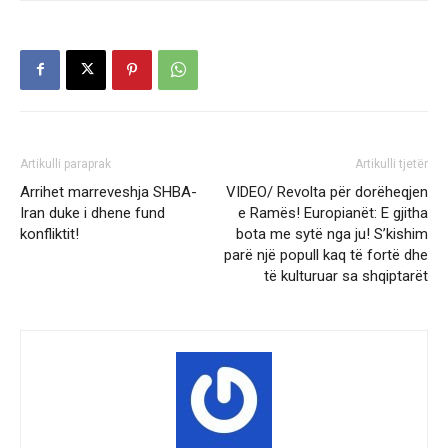
Artikulli paraprak
Artikulli tjetër
Arrihet marreveshja SHBA-
VIDEO/ Revolta për dorëheqjen
Iran duke i dhene fund
e Ramës! Europianët: E gjitha
konfliktit!
bota me sytë nga ju! S’kishim
parë një popull kaq të fortë dhe
të kulturuar sa shqiptarët