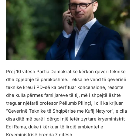
Prej 10 vitesh Partia Demokratike kërkon qeveri teknike
dhe zgjedhje të parakoshme. Teksa në vend të qeverisë
teknike kreu i PD-së ka përfituar koncensione, resorte
dhe kulla përmes familjarëve të tij, më i shpejtë është
treguar njëfarë profesor Pëllumb Pilinçi, i cili ka krijuar
“Qeverinë Teknike të Shqipërisë me Kufij Natyror”, e cila
disa ditë më parë i dërgoi një letër zyrtare kryeministrit
Edi Rama, duke i kërkuar të lirojë ambientet e
Kryeministrisë brenda 7 ditësh.