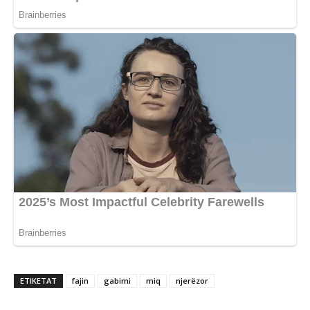
ETIKETAT
fajin
gabimi
miq
njerëzor