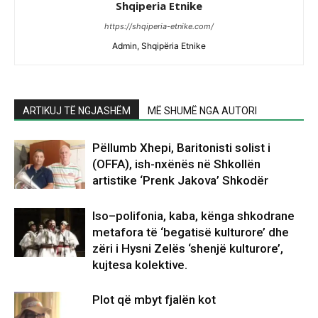
Shqiperia Etnike
https://shqiperia-etnike.com/
Admin, Shqipëria Etnike
ARTIKUJ TË NGJASHËM
MË SHUMË NGA AUTORI
Pëllumb Xhepi, Baritonisti solist i
(OFFA), ish-nxënës në Shkollën
artistike ‘Prenk Jakova’ Shkodër
Iso–polifonia, kaba, kënga shkodrane
metafora të ‘begatisë kulturore’ dhe
zëri i Hysni Zelës ‘shenjë kulturore’,
kujtesa kolektive.
Plot që mbyt fjalën kot