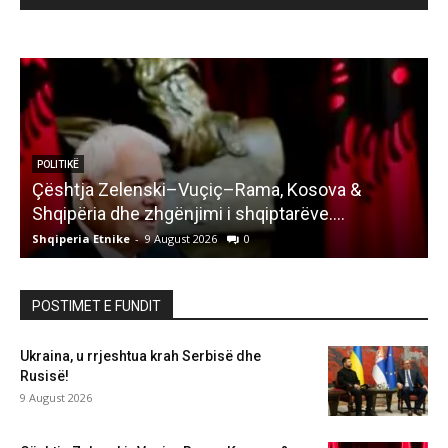
POLITIKË
Çështja Zelenski–Vuçiç–Rama, Kosova &
Shqipëria dhe zhgënjimi i shqiptarëve….
Shqiperia Etnike
-
9 August 2026
0
S
POSTIMET E FUNDIT
Ukraina, u rrjeshtua krah Serbisë dhe
Rusisë!
9 August 2026