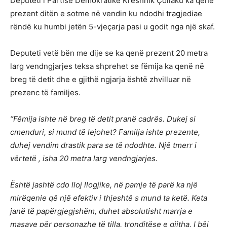
Deputeti i Partisë Demokratike Kreshnik Çollaku ka qenë
prezent ditën e sotme në vendin ku ndodhi tragjediae
rëndë ku humbi jetën 5-vjeçarja pasi u godit nga një skaf.
Deputeti vetë bën me dije se ka qenë prezent 20 metra
larg vendngjarjes teksa shprehet se fëmija ka qenë në
breg të detit dhe e gjithë ngjarja është zhvilluar në
prezenc të familjes.
“Fëmija ishte në breg të detit pranë cadrës. Dukej si
cmenduri, si mund të lejohet? Familja ishte prezente,
duhej vendim drastik para se të ndodhte. Një tmerr i
vërtetë , isha 20 metra larg vendngjarjes.
Është jashtë cdo lloj llogjike, në pamje të parë ka një
mirëqenie që një efektiv i thjeshtë s mund ta ketë. Keta
janë të papërgjegjshëm, duhet absolutisht marrja e
masave për personazhe të tilla, tronditëse e gjitha. I bëj