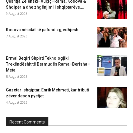
Çështja Zelenski–Vuçiç–Rama, Kosova &
Shqipëria dhe zhgënjimi i shqiptarëve….
9 August 2026
Kosova në cikël të pafund zgjedhjesh
7 August 2026
Ermal Beqiri Shpirti Teknologjik i
Trekëndëshit të Bermudës Rama–Berisha–
Meta!
5 August 2026
Gazetari shqiptar, Enrik Mehmeti, kur tributi
zëvendëson pyetjet
4 August 2026
Recent Comments