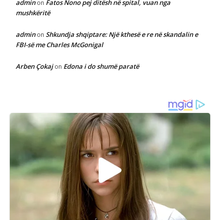
admin
Fatos Nono pej ditësh në spital, vuan nga
on
mushkëritë
admin
Shkundja shqiptare: Një kthesë e re në skandalin e
on
FBI-së me Charles McGonigal
Arben Çokaj
Edona i do shumë paratë
on