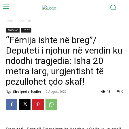
Kreu
Kronikë
Kronikë
Print
“Fëmija ishte në breg”/
Deputeti i njohur në vendin ku
ndodhi tragjedia: Isha 20
metra larg, urgjentisht të
pezullohet çdo skaf!
Nga
Shqiperia Etnike
-
2 August 2022
18
0