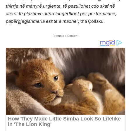
thirrje në mënyrë urgjente, të pezullohet cdo skaf në
afërsi të plazheve, këto tangërlliqet për performance,
papërgjegjshmëria është e madhe”,
tha Çollaku.
Promoted Content