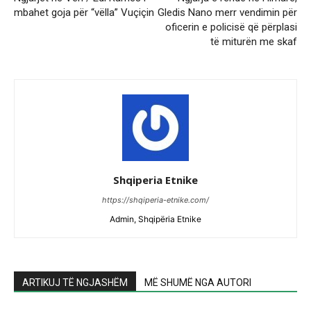
mbahet goja për “vëlla” Vuçiçin
Gledis Nano merr vendimin për
oficerin e policisë që përplasi
të miturën me skaf
Shqiperia Etnike
https://shqiperia-etnike.com/
Admin, Shqipëria Etnike
ARTIKUJ TË NGJASHËM
MË SHUMË NGA AUTORI