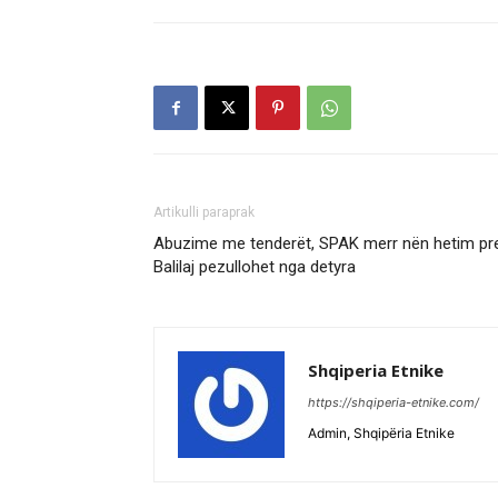
Artikulli paraprak
Abuzime me tenderët, SPAK merr nën hetim pre
Balilaj pezullohet nga detyra
Shqiperia Etnike
https://shqiperia-etnike.com/
Admin, Shqipëria Etnike