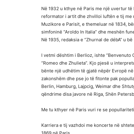
Në 1932 u kthye në Paris me një uvertur të 
reformator i artit dhe zhvilloi luftën e tij
Muzikore e Parisit, e themeluar në 1834, b
simfoninë “Aroldo In Italia” dhe meshën fun
Në 1935, redaksia e “Zhurnal de débA” u bë m
I vetmi dështim i Berlioz, ishte “Benvenuto
“Romeo dhe Zhulieta”. Kjo pjesë u interpre
bënte një udhëtim të gjatë nëpër Evropë në 
zakonshëm dhe pse jo të fitonte pak popullari
Berlin, Hamburg, Lajpcig, Weimar dhe Shtut
qëndrime disa javore në Riga, Shën Peters
Me tu kthyer në Paris vuri re se popullariteti
Karriera e tij vazhdoi me koncerte në shtet
1869 në Paris.