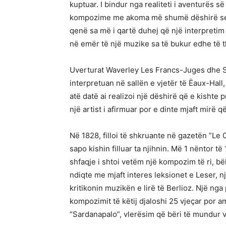
kuptuar. I bindur nga realiteti i aventurës së 
kompozime me akoma më shumë dëshirë se sa 
qenë sa më i qartë duhej që një interpretim 
në emër të një muzike sa të bukur edhe të th
Uverturat Waverley Les Francs-Juges dhe Simf
interpretuan në sallën e vjetër të Ëaux-Hall
atë datë ai realizoi një dëshirë që e kishte
një artist i afirmuar por e dinte mjaft mir
Në 1828, filloi të shkruante në gazetën ”Le 
sapo kishin filluar ta njihnin. Më 1 nëntor t
shfaqje i shtoi vetëm një kompozim të ri, bë
ndiqte me mjaft interes leksionet e Leser, n
kritikonin muzikën e lirë të Berlioz. Një ng
kompozimit të këtij djaloshi 25 vjeçar por
“Sardanapalo”, vlerësim që bëri të mundur va