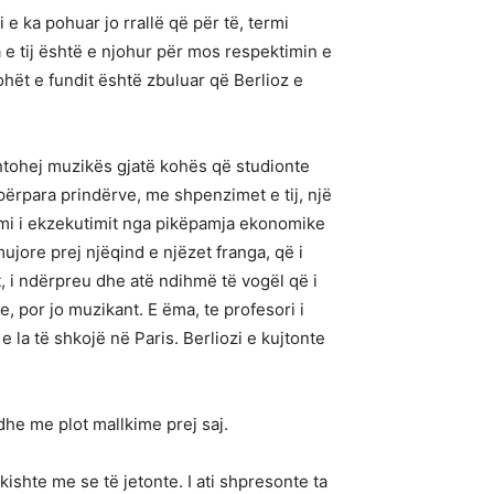
e ka pohuar jo rrallë që për të, termi
 e tij është e njohur për mos respektimin e
ohët e fundit është zbuluar që Berlioz e
kushtohej muzikës gjatë kohës që studionte
 përpara prindërve, me shpenzimet e tij, një
mi i ekzekutimit nga pikëpamja ekonomike
ujore prej njëqind e njëzet franga, që i
it, i ndërpreu dhe atë ndihmë të vogël që i
e, por jo muzikant. E ëma, te profesori i
e la të shkojë në Paris. Berliozi e kujtonte
he me plot mallkime prej saj.
 kishte me se të jetonte. I ati shpresonte ta