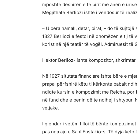
mposhte dëshirën e të birit me anën e urisë
Megjithatë Berliozi ishte i vendosur të reali
– U bëra hamall, detar, pirat, – do të kujto
1827 Berliozi e festoi në dhomëzën e tij të 
korist në një teatër të vogël. Admiruesit të
Hektor Berlioz- ishte kompozitor, shkrimtar
Në 1927 situtata financiare ishte bërë e mj
prapa, përfshirë këtu ti kërkonte babait n
ndiqte kursin e kompozimit me Reicha, por f
në fund dhe e bënin që të ndihej i shtypur.
vetjake.
I gjendur i vetëm filloi të bënte kompozimet
pas nga ajo e Sant’Eustakio-s. Të dyja këto 