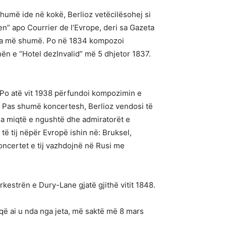
shumë ide në kokë, Berlioz vetëcilësohej si
een” apo Courrier de l’Evrope, deri sa Gazeta
te sa më shumë. Po në 1834 kompozoi
hën e “Hotel dezInvalid” më 5 dhjetor 1837.
. Po atë vit 1938 përfundoi kompozimin e
. Pas shumë koncertesh, Berlioz vendosi të
nga miqtë e ngushtë dhe admiratorët e
 të tij nëpër Evropë ishin në: Bruksel,
oncertet e tij vazhdojnë në Rusi me
orkestrën e Dury-Lane gjatë gjithë vitit 1848.
që ai u nda nga jeta, më saktë më 8 mars