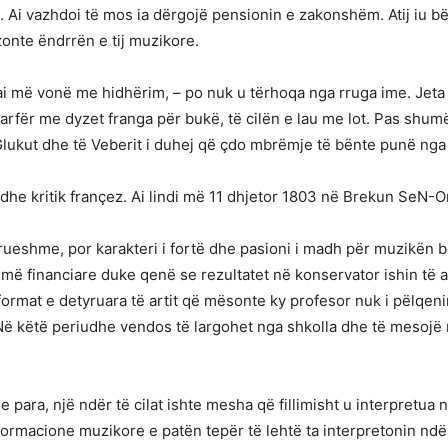
. Ai vazhdoi të mos ia dërgojë pensionin e zakonshëm. Atij iu bë
zonte ëndrrën e tij muzikore.
jë ai më vonë me hidhërim, – po nuk u tërhoqa nga rruga ime. Jeta 
varfër me dyzet franga për bukë, të cilën e lau me lot. Pas shumë
 Glukut dhe të Veberit i duhej që çdo mbrëmje të bënte punë nga 
 dhe kritik françez. Ai lindi më 11 dhjetor 1803 në Brekun SeN-O
erueshme, por karakteri i fortë dhe pasioni i madh për muzikën
dihmë financiare duke qenë se rezultatet në konservator ishin 
ormat e detyruara të artit që mësonte ky profesor nuk i pëlqenin
 Në këtë periudhe vendos të largohet nga shkolla dhe të mesojë
 e para, një ndër të cilat ishte mesha që fillimisht u interpretu
formacione muzikore e patën tepër të lehtë ta interpretonin ndër