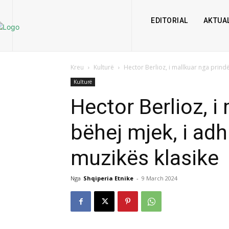
EDITORIAL
AKTUAL
Kreu
Kulturë
Hector Berlioz, i mallkuar nga prindër
Kulturë
Hector Berlioz, i
bëhej mjek, i adh
muzikës klasike
Nga
Shqiperia Etnike
-
9 March 2024