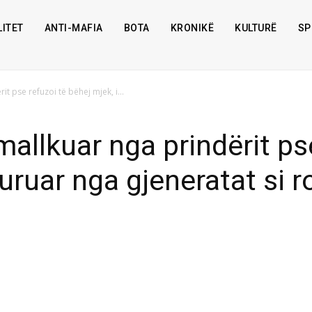
ITET
ANTI-MAFIA
BOTA
KRONIKË
KULTURË
SP
it pse refuzoi të bëhej mjek, i...
 mallkuar nga prindërit ps
uruar nga gjeneratat si r