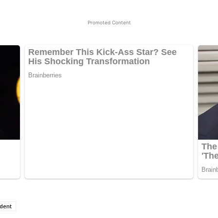
Promoted Content
dent