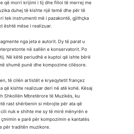
 që morri krijimi i tij dhe filloi të merrej me
ika duhej të kishte një temë dhe për të
eri tek instrumenti më i pazakontë, gjithçka
t është mëse i realizuar.
agmente nga jeta e autorit. Dy të parat u
nterpretonte në sallën e konservatorit. Po
tij. Në këtë periudhë e kuptoi që ishte bërë
oma më shumë punë dhe kompozime cilësore.
n, të cilën artistët e kryeqytetit françez
ra që kishte realizuar deri në atë kohë. Kësaj
rish Shkollën Mbretërore të Muzikës, ku
ëtë rast shërbenin si mbrojte për ata që
 cili nuk e shihte me sy të mirë mënyrën e
ri çmimin e parë për kompozimin e kantatës
te për traditën muzikore.