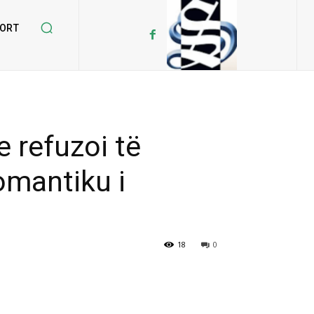
ORT
e refuzoi të
omantiku i
18
0