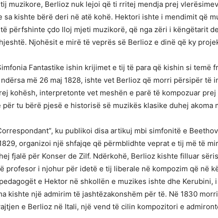
tij muzikore, Berlioz nuk lejoi që ti rritej mendja prej vlerësimeve
kishte bërë deri në atë kohë. Hektori ishte i mendimit që muz
të përfshinte çdo lloj mjeti muzikorë, që nga zëri i këngëtarit d
jeshtë. Njohësit e mirë të veprës së Berlioz e dinë që ky projek
onia Fantastike ishin krijimet e tij të para që kishin si temë fr
, ndërsa më 26 maj 1828, ishte vet Berlioz që morri përsipër të i
 prej kohësh, interpretonte vet meshën e parë të kompozuar prej 
ë që për tu bërë pjesë e historisë së muzikës klasike duhej ak
Correspondant”, ku publikoi disa artikuj mbi simfonitë e Beethove
ë 1829, organizoi një shfajqe që përmblidhte veprat e tij më të mi
hej fjalë për Konser de Zilf. Ndërkohë, Berlioz kishte filluar së
jë profesor i njohur për idetë e tij liberale në kompozim që në k
a pedagogët e Hektor në shkollën e muzikes ishte dhe Kerubini, i
 ama kishte një admirim të jashtëzakonshëm për të. Në 1830 mor
jtjen e Berlioz në Itali, një vend të cilin kompozitori e admiron