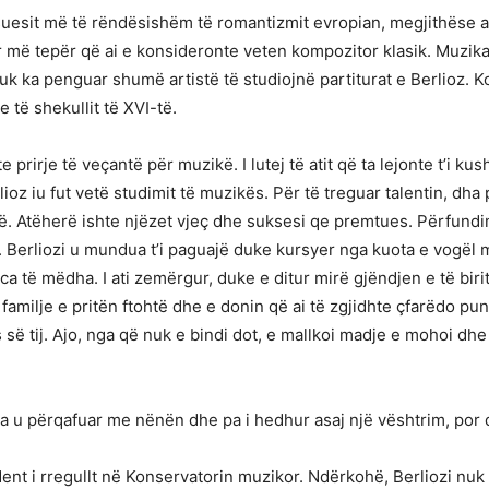
uesit më të rëndësishëm të romantizmit evropian, megjithëse ai 
ër më tepër që ai e konsideronte veten kompozitor klasik. Muzika
nuk ka penguar shumë artistë të studiojnë partiturat e Berlioz. K
 të shekullit të XVI-të.
e prirje të veçantë për muzikë. I lutej të atit që ta lejonte t’i 
ioz iu fut vetë studimit të muzikës. Për të treguar talentin, dha
. Atëherë ishte njëzet vjeç dhe suksesi qe premtues. Përfundi
 Berliozi u mundua t’i paguajë duke kursyer nga kuota e vogël m
fica të mëdha. I ati zemërgur, duke e ditur mirë gjëndjen e të bir
familje e pritën ftohtë dhe e donin që ai të zgjidhte çfarëdo pun
 së tij. Ajo, nga që nuk e bindi dot, e mallkoi madje e mohoi dhe 
a u përqafuar me nënën dhe pa i hedhur asaj një vështrim, por d
tudent i rregullt në Konservatorin muzikor. Ndërkohë, Berliozi nuk