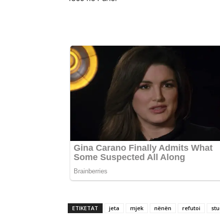
ETIKETAT
jeta
mjek
nënën
refutoi
stu