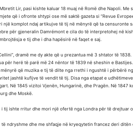
Mbretit Lir, pasi kishte kaluar 18 muaj në Romë dhe Napoli. Me 
 me mjete që i ofronte shtypi ose më saktë gazeta si “Revue Evrop
ëri një komplot ndaj artikujve të tij në mënyrë që ta censuron
ebre për gjeneralin Damrémont e cila do të interpretohej në kis
brojtësja e tij dhe i dha hapësirë në faqet e saj.
 Cellini”, dramë me dy akte që u prezantua më 3 shtator të 1838
tua për herë të parë më 24 nëntor të 1839 në sheshin e Bastijes
mënyrë që muzika e tij të dilte nga rrethi i ngushtë i përbërë 
tet jashtë kufijve të vendit të tij. Disa nga etapat e udhëtimeve
gart. Në 1845 vizitoi Vjenën, Hungarinë, dhe Pragën. Në 1847 k
burg dhe Moskë.
 i tij ishte rritur dhe mori një ofertë nga Londra për të drejtuar 
e të ndryshme dhe me shfaqje në kryeqytetin francez deri ditën 