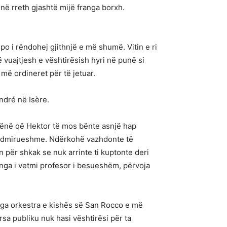
në rreth gjashtë mijë franga borxh.
po i rëndohej gjithnjë e më shumë. Vitin e ri
 vuajtjesh e vështirësish hyri në punë si
më ordineret për të jetuar.
ndré në Isère.
 bënë që Hektor të mos bënte asnjë hap
të admirueshme. Ndërkohë vazhdonte të
 për shkak se nuk arrinte ti kuptonte deri
 nga i vetmi profesor i besueshëm, përvoja
a nga orkestra e kishës së San Rocco e më
sa publiku nuk hasi vështirësi për ta