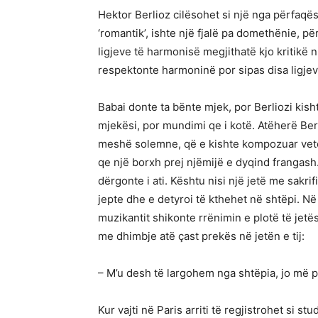
Hektor Berlioz cilësohet si një nga përfaqës
‘romantik’, ishte një fjalë pa domethënie, p
ligjeve të harmonisë megjithatë kjo kritikë 
respektonte harmoninë por sipas disa ligjeve
Babai donte ta bënte mjek, por Berliozi kisht
mjekësi, por mundimi qe i kotë. Atëherë Berl
meshë solemne, që e kishte kompozuar vetë
qe një borxh prej njëmijë e dyqind frangash.
dërgonte i ati. Kështu nisi një jetë me sakri
jepte dhe e detyroi të kthehet në shtëpi. Në 
muzikantit shikonte rrënimin e plotë të jetës
me dhimbje atë çast prekës në jetën e tij:
– M’u desh të largohem nga shtëpia, jo më p
Kur vajti në Paris arriti të regjistrohet si s