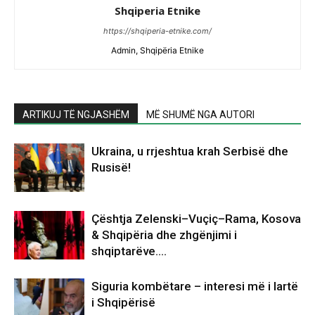
Shqiperia Etnike
https://shqiperia-etnike.com/
Admin, Shqipëria Etnike
ARTIKUJ TË NGJASHËM
MË SHUMË NGA AUTORI
Ukraina, u rrjeshtua krah Serbisë dhe
Rusisë!
Çështja Zelenski–Vuçiç–Rama, Kosova
& Shqipëria dhe zhgënjimi i
shqiptarëve….
Siguria kombëtare – interesi më i lartë
i Shqipërisë