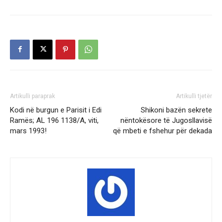
Artikulli paraprak
Artikulli tjetër
Kodi në burgun e Parisit i Edi
Shikoni bazën sekrete
Ramës; AL 196 1138/A, viti,
nëntokësore të Jugosllavisë
mars 1993!
që mbeti e fshehur për dekada