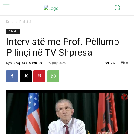
Kreu
Politikë
Politikë
Intervistë me Prof. Pëllump
Pilinçi në TV Shpresa
Nga
Shqiperia Etnike
-
29 July 2025
26
0