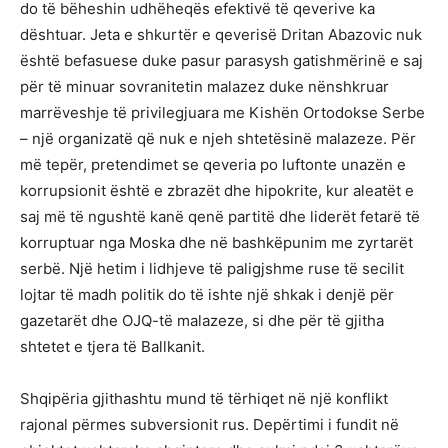
do të bëheshin udhëheqës efektivë të qeverive ka
dështuar. Jeta e shkurtër e qeverisë Dritan Abazovic nuk
është befasuese duke pasur parasysh gatishmërinë e saj
për të minuar sovranitetin malazez duke nënshkruar
marrëveshje të privilegjuara me Kishën Ortodokse Serbe
– një organizatë që nuk e njeh shtetësinë malazeze. Për
më tepër, pretendimet se qeveria po luftonte unazën e
korrupsionit është e zbrazët dhe hipokrite, kur aleatët e
saj më të ngushtë kanë qenë partitë dhe liderët fetarë të
korruptuar nga Moska dhe në bashkëpunim me zyrtarët
serbë. Një hetim i lidhjeve të paligjshme ruse të secilit
lojtar të madh politik do të ishte një shkak i denjë për
gazetarët dhe OJQ-të malazeze, si dhe për të gjitha
shtetet e tjera të Ballkanit.
Shqipëria gjithashtu mund të tërhiqet në një konflikt
rajonal përmes subversionit rus. Depërtimi i fundit në