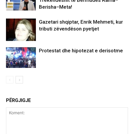
Trekëndëshit të Bermudës Rama–
Berisha–Meta!
Gazetari shqiptar, Enrik Mehmeti, kur
tributi zëvendëson pyetjet
Protestat dhe hipotezat e derisotme
PËRGJIGJE