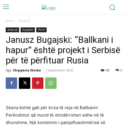
Kreu
Analizë
Analizë
Kryesore
Print
Janusz Bugajski: “Ballkani i
hapur” është projekt i Serbisë
për të përfituar Rusia
Nga
Shqiperia Etnike
-
7 September 2022
33
0
Skena është gati për kriza të reja në Ballkanin
Perëndimor që mund të shndërrohen edhe në të
dhunshme. Një kombinim i pamjaftueshmërisë së