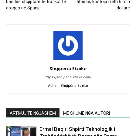
bandës shqiptare të trafikut të
fituese, kostoja rreth 6 mln
drogës në Spanjë
dollarë
Shqiperia Etnike
https://shqiperia-etnike.com/
Admin, Shqipëria Etnike
ARTIKUJ TË NGJASHËM
MË SHUMË NGA AUTORI
Ermal Beqiri Shpirti Teknologjik i