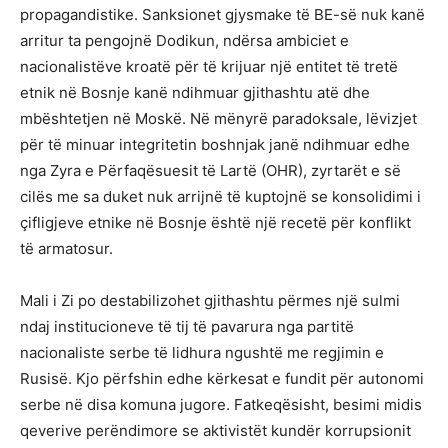
propagandistike. Sanksionet gjysmake të BE-së nuk kanë
arritur ta pengojnë Dodikun, ndërsa ambiciet e
nacionalistëve kroatë për të krijuar një entitet të tretë
etnik në Bosnje kanë ndihmuar gjithashtu atë dhe
mbështetjen në Moskë. Në mënyrë paradoksale, lëvizjet
për të minuar integritetin boshnjak janë ndihmuar edhe
nga Zyra e Përfaqësuesit të Lartë (OHR), zyrtarët e së
cilës me sa duket nuk arrijnë të kuptojnë se konsolidimi i
çifligjeve etnike në Bosnje është një recetë për konflikt
të armatosur.
Mali i Zi po destabilizohet gjithashtu përmes një sulmi
ndaj institucioneve të tij të pavarura nga partitë
nacionaliste serbe të lidhura ngushtë me regjimin e
Rusisë. Kjo përfshin edhe kërkesat e fundit për autonomi
serbe në disa komuna jugore. Fatkeqësisht, besimi midis
qeverive perëndimore se aktivistët kundër korrupsionit