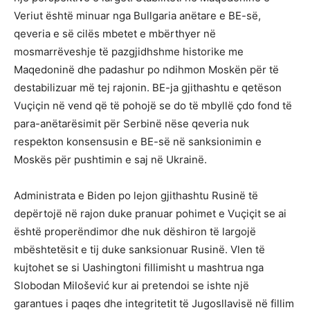
Veriut është minuar nga Bullgaria anëtare e BE-së,
qeveria e së cilës mbetet e mbërthyer në
mosmarrëveshje të pazgjidhshme historike me
Maqedoninë dhe padashur po ndihmon Moskën për të
destabilizuar më tej rajonin. BE-ja gjithashtu e qetëson
Vuçiçin në vend që të pohojë se do të mbyllë çdo fond të
para-anëtarësimit për Serbinë nëse qeveria nuk
respekton konsensusin e BE-së në sanksionimin e
Moskës për pushtimin e saj në Ukrainë.
Administrata e Biden po lejon gjithashtu Rusinë të
depërtojë në rajon duke pranuar pohimet e Vuçiçit se ai
është properëndimor dhe nuk dëshiron të largojë
mbështetësit e tij duke sanksionuar Rusinë. Vlen të
kujtohet se si Uashingtoni fillimisht u mashtrua nga
Slobodan Milošević kur ai pretendoi se ishte një
garantues i paqes dhe integritetit të Jugosllavisë në fillim