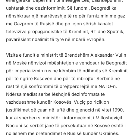
energjetike, depërtimit të inteligjencës, bashkëpunimit
ushtarak dhe dezinformimit. Së fundmi, Beogradi ka
nënshkruar një marrëveshje të re për furnizimin me gaz
me Gazprom të Rusisë dhe po lejon sërish kanalet
televizive propagandistike të Kremlinit, RT dhe Sputnik,
pavarësisht ndalimit të tyre në mbarë Evropën.
Vizita e fundit e ministrit të Brendshëm Aleksandar Vulin
në Moskë nënvizoi mbështetjen e vendosur të Beogradit
për imperializmin rus në këmbim të ndihmës së Kremlinit
për të ngrirë Kosovën dhe për të mbrojtur Serbinë në
rast të një konfrontimi të drejtpërdrejtë me NATO-n.
Ndërsa mediat serbe lëshojnë dezinformata të
vazhdueshme kundër Kosovës, Vuçiç po riciklon
justifikimet që çuan në luftë dhe gjenocid në vitet 1990,
kur ai shërbeu si ministër i informacionit i Millosheviçit.
Nocioni se serbët janë të persekutuar në Kosovë është i
ngjashëm me pretendimet e Rusisë kundër Ukrainës.