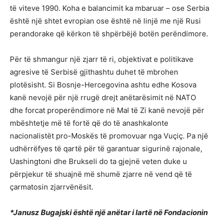
të viteve 1990. Koha e balancimit ka mbaruar – ose Serbia
është një shtet evropian ose është në linjë me një Rusi
perandorake që kërkon të shpërbëjë botën perëndimore.
Për të shmangur një zjarr të ri, objektivat e politikave
agresive të Serbisë gjithashtu duhet të mbrohen
plotësisht. Si Bosnje-Hercegovina ashtu edhe Kosova
kanë nevojë për një rrugë drejt anëtarësimit në NATO
dhe forcat properëndimore në Mal të Zi kanë nevojë për
mbështetje më të fortë që do të anashkalonte
nacionalistët pro-Moskës të promovuar nga Vuçiç. Pa një
udhërrëfyes të qartë për të garantuar sigurinë rajonale,
Uashingtoni dhe Brukseli do ta gjejnë veten duke u
përpjekur të shuajnë më shumë zjarre në vend që të
çarmatosin zjarrvënësit.
*Janusz Bugajski është një anëtar i lartë në Fondacionin