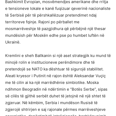
Bashkimit Evropian, mosvëmendjes amerikane dhe rritja
e tensioneve lokale e kanë fuqizuar qeverinë nacionaliste
të Serbisë për të përshkallëzuar pretendimet ndaj
territoreve fqinje. Rajoni po përballet me
mosmarrëveshje të pazgjidhura që përbëjnë një thesar
mundësish për Moskën edhe pse po humbet luftën në
Ukrainë.
Kremlini e sheh Ballkanin si një aset strategjik ku mund të
minojë rolin e institucioneve perëndimore dhe të
pretendojë se NATO ka dështuar të sigurojë stabilitet.
Aleati kryesor i Putinit në rajon është Aleksandar Vuçiç
me të cilin ai ka një marrëdhënie simbiotike. Moska
ndihmon Beogradin në ndërtimin e “Botës Serbe”, sipas
së cilës të gjithë serbët duhet të jetojnë në një shtet të
zgjeruar. Në këmbim, Serbia i mundëson Rusisë të
zgjerojë shtrirjen e saj rajonale përmes marrëveshjeve