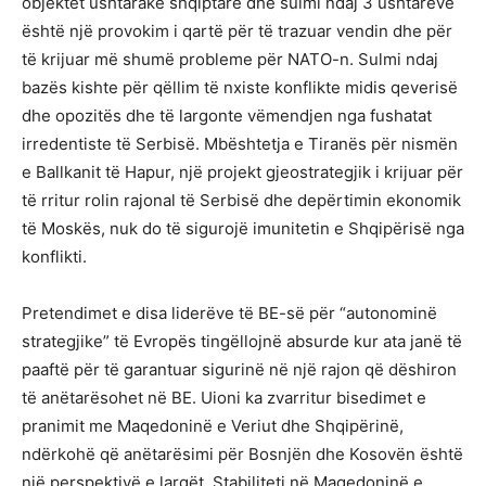
objektet ushtarake shqiptare dhe sulmi ndaj 3 ushtarëve
është një provokim i qartë për të trazuar vendin dhe për
të krijuar më shumë probleme për NATO-n. Sulmi ndaj
bazës kishte për qëllim të nxiste konflikte midis qeverisë
dhe opozitës dhe të largonte vëmendjen nga fushatat
irredentiste të Serbisë. Mbështetja e Tiranës për nismën
e Ballkanit të Hapur, një projekt gjeostrategjik i krijuar për
të rritur rolin rajonal të Serbisë dhe depërtimin ekonomik
të Moskës, nuk do të sigurojë imunitetin e Shqipërisë nga
konflikti.
Pretendimet e disa liderëve të BE-së për “autonominë
strategjike” të Evropës tingëllojnë absurde kur ata janë të
paaftë për të garantuar sigurinë në një rajon që dëshiron
të anëtarësohet në BE. Uioni ka zvarritur bisedimet e
pranimit me Maqedoninë e Veriut dhe Shqipërinë,
ndërkohë që anëtarësimi për Bosnjën dhe Kosovën është
një perspektivë e largët. Stabiliteti në Maqedoninë e