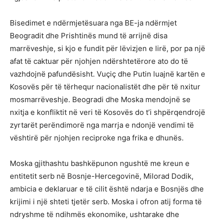
Bisedimet e ndërmjetësuara nga BE-ja ndërmjet
Beogradit dhe Prishtinës mund të arrijnë disa
marrëveshje, si kjo e fundit për lëvizjen e lirë, por pa një
afat të caktuar për njohjen ndërshtetërore ato do të
vazhdojnë pafundësisht. Vuçiç dhe Putin luajnë kartën e
Kosovës për të tërhequr nacionalistët dhe për të nxitur
mosmarrëveshje. Beogradi dhe Moska mendojnë se
nxitja e konfliktit në veri të Kosovës do t’i shpërqendrojë
zyrtarët perëndimorë nga marrja e ndonjë vendimi të
vështirë për njohjen reciproke nga frika e dhunës.
Moska gjithashtu bashkëpunon ngushtë me kreun e
entitetit serb në Bosnje-Hercegovinë, Milorad Dodik,
ambicia e deklaruar e të cilit është ndarja e Bosnjës dhe
krijimi i një shteti tjetër serb. Moska i ofron atij forma të
ndryshme të ndihmës ekonomike, ushtarake dhe