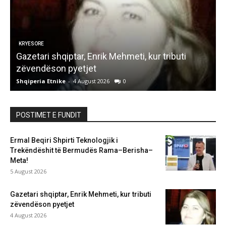
KRYESORE
ë
Gazetari shqiptar, Enrik Mehmeti, kur tributi
K
zëvendëson pyetjet
Shqiperia Etnike
-
4 August 2026
0
S
POSTIMET E FUNDIT
Ermal Beqiri Shpirti Teknologjik i
Trekëndëshit të Bermudës Rama–Berisha–
Meta!
5 August 2026
Gazetari shqiptar, Enrik Mehmeti, kur tributi
zëvendëson pyetjet
4 August 2026