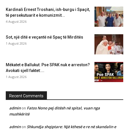
Kardinali Ernest Troshani, ish-burgu i Spaçit,
të persekutuarit e komunizmit...
4 August 2026
Sot, një ditë e veçantë në Spaç të Mirditës
1 August 2026
Mëkatet e Ballukut: Pse SPAK nuk e arreston?
Avokati sjell faktet:...
1 August 2026
Recent Comments
admin
Fatos Nono pej ditësh në spital, vuan nga
on
mushkëritë
admin
Shkundja shqiptare: Një kthesë e re në skandalin e
on