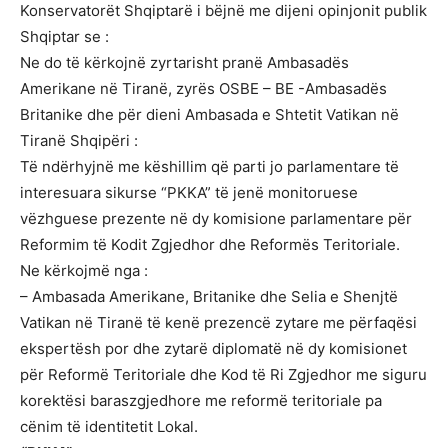
Konservatorët Shqiptarë i bëjnë me dijeni opinjonit publik
Shqiptar se :
Ne do të kërkojnë zyrtarisht pranë Ambasadës
Amerikane në Tiranë, zyrës OSBE – BE -Ambasadës
Britanike dhe për dieni Ambasada e Shtetit Vatikan në
Tiranë Shqipëri :
Të ndërhyjnë me këshillim që parti jo parlamentare të
interesuara sikurse “PKKA” të jenë monitoruese
vëzhguese prezente në dy komisione parlamentare për
Reformim të Kodit Zgjedhor dhe Reformës Teritoriale.
Ne kërkojmë nga :
– Ambasada Amerikane, Britanike dhe Selia e Shenjtë
Vatikan në Tiranë të kenë prezencë zytare me përfaqësi
ekspertësh por dhe zytarë diplomatë në dy komisionet
për Reformë Teritoriale dhe Kod të Ri Zgjedhor me siguru
korektësi baraszgjedhore me reformë teritoriale pa
cënim të identitetit Lokal.