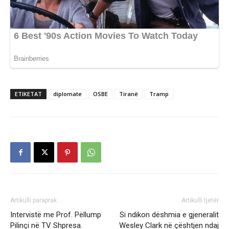
ETIKETAT
diplomate
OSBE
Tiranë
Tramp
Artikulli paraprak
Artikulli tjetër
Intervistë me Prof. Pëllump
Si ndikon dëshmia e gjeneralit
Pilinçi në TV Shpresa.
Wesley Clark në çështjen ndaj