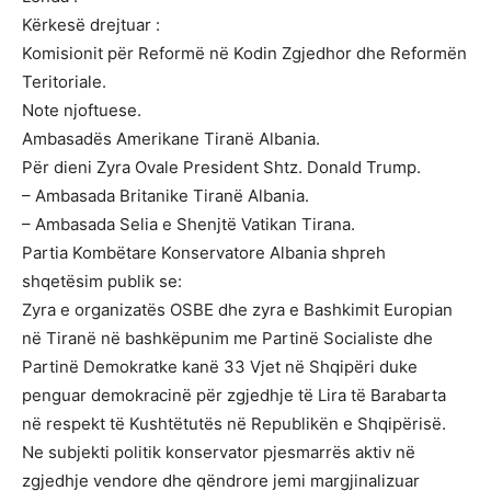
Kërkesë drejtuar :
Komisionit për Reformë në Kodin Zgjedhor dhe Reformën
Teritoriale.
Note njoftuese.
Ambasadës Amerikane Tiranë Albania.
Për dieni Zyra Ovale President Shtz. Donald Trump.
– Ambasada Britanike Tiranë Albania.
– Ambasada Selia e Shenjtë Vatikan Tirana.
Partia Kombëtare Konservatore Albania shpreh
shqetësim publik se:
Zyra e organizatës OSBE dhe zyra e Bashkimit Europian
në Tiranë në bashkëpunim me Partinë Socialiste dhe
Partinë Demokratke kanë 33 Vjet në Shqipëri duke
penguar demokracinë për zgjedhje të Lira të Barabarta
në respekt të Kushtëtutës në Republikën e Shqipërisë.
Ne subjekti politik konservator pjesmarrës aktiv në
zgjedhje vendore dhe qëndrore jemi margjinalizuar