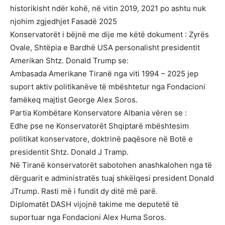
historikisht ndër kohë, në vitin 2019, 2021 po ashtu nuk
njohim zgjedhjet Fasadë 2025
Konservatorët i bëjnë me dije me këtë dokument : Zyrës
Ovale, Shtëpia e Bardhë USA personalisht presidentit
Amerikan Shtz. Donald Trump se:
Ambasada Amerikane Tiranë nga viti 1994 – 2025 jep
suport aktiv politikanëve të mbështetur nga Fondacioni
famëkeq majtist George Alex Soros.
Partia Kombëtare Konservatore Albania vëren se :
Edhe pse ne Konservatorët Shqiptarë mbështesim
politikat konservatore, doktrinë paqësore në Botë e
presidentit Shtz. Donald J Tramp.
Në Tiranë konservatorët sabotohen anashkalohen nga të
dërguarit e administratës tuaj shkëlqesi president Donald
JTrump. Rasti më i fundit dy ditë më parë.
Diplomatët DASH vijojnë takime me deputetë të
suportuar nga Fondacioni Alex Huma Soros.