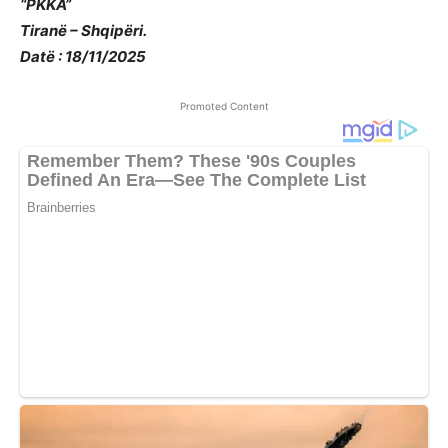
“PKKA”
Tiranë – Shqipëri.
Datë : 18/11/2025
Promoted Content