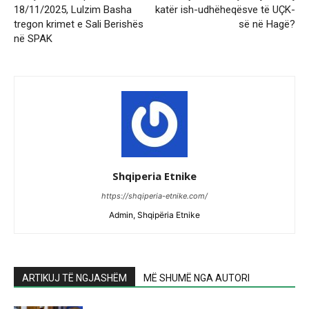
18/11/2025, Lulzim Basha
katër ish-udhëheqësve të UÇK-
tregon krimet e Sali Berishës
së në Hagë?
në SPAK
Shqiperia Etnike
https://shqiperia-etnike.com/
Admin, Shqipëria Etnike
ARTIKUJ TË NGJASHËM
MË SHUMË NGA AUTORI