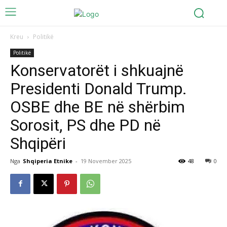
Kreu
Politikë
Politikë
Konservatorët i shkuajnë
Presidenti Donald Trump.
OSBE dhe BE në shërbim
Sorosit, PS dhe PD në
Shqipëri
Nga
Shqiperia Etnike
-
19 November 2025
48
0