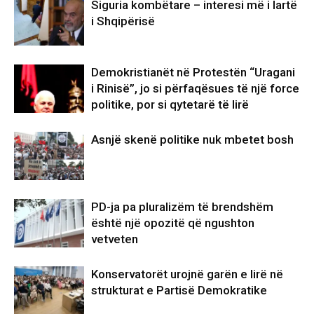
Siguria kombëtare – interesi më i lartë
i Shqipërisë
Demokristianët në Protestën “Uragani
i Rinisë”, jo si përfaqësues të një force
politike, por si qytetarë të lirë
Asnjë skenë politike nuk mbetet bosh
PD-ja pa pluralizëm të brendshëm
është një opozitë që ngushton
vetveten
Konservatorët urojnë garën e lirë në
strukturat e Partisë Demokratike