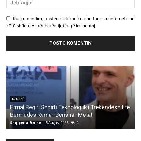
Ruaj emrin tim, postën elektronike dhe faqen e internetit në
këtë shfletues për herën tjetër që komentoj.
ANALIZË
Ermal Beqiri Shpirti Teknologjik i Trekëndëshit të
G
Bermudës Rama–Berisha–Meta!
Shqiperia Etnike
-
5 August 2026
0
S