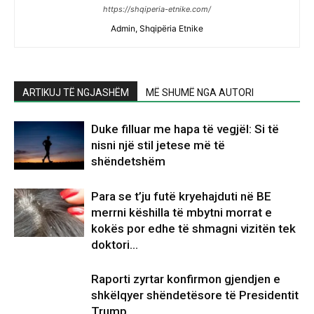
https://shqiperia-etnike.com/
Admin, Shqipëria Etnike
ARTIKUJ TË NGJASHËM
MË SHUMË NGA AUTORI
Duke filluar me hapa të vegjël: Si të
nisni një stil jetese më të
shëndetshëm
Para se t’ju futë kryehajduti në BE
merrni këshilla të mbytni morrat e
kokës por edhe të shmagni vizitën tek
doktori…
Raporti zyrtar konfirmon gjendjen e
shkëlqyer shëndetësore të Presidentit
Trump