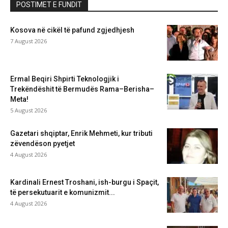
POSTIMET E FUNDIT
Kosova në cikël të pafund zgjedhjesh
7 August 2026
Ermal Beqiri Shpirti Teknologjik i
Trekëndëshit të Bermudës Rama–Berisha–
Meta!
5 August 2026
Gazetari shqiptar, Enrik Mehmeti, kur tributi
zëvendëson pyetjet
4 August 2026
Kardinali Ernest Troshani, ish-burgu i Spaçit,
të persekutuarit e komunizmit...
4 August 2026