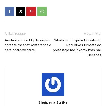
Artikulli paraprak
Artikulli tjetër
Anëtarësimi në BE/ Të enjten
Ndodh në Shqipëri/ Presidenti i
pritet të mbahet konferenca e
Republikës Ilir Meta do
parë ndërqeveritare
protestojë më 7 korrik krah Sali
Berishës
Shqiperia Etnike