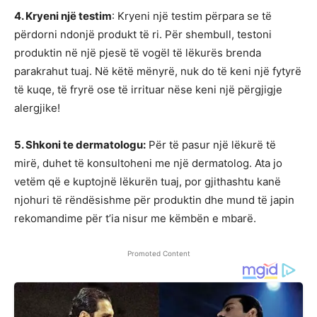
4. Kryeni një testim
: Kryeni një testim përpara se të
përdorni ndonjë produkt të ri. Për shembull, testoni
produktin në një pjesë të vogël të lëkurës brenda
parakrahut tuaj. Në këtë mënyrë, nuk do të keni një fytyrë
të kuqe, të fryrë ose të irrituar nëse keni një përgjigje
alergjike!
5. Shkoni te dermatologu:
Për të pasur një lëkurë të
mirë, duhet të konsultoheni me një dermatolog. Ata jo
vetëm që e kuptojnë lëkurën tuaj, por gjithashtu kanë
njohuri të rëndësishme për produktin dhe mund të japin
rekomandime për t’ia nisur me këmbën e mbarë.
Promoted Content