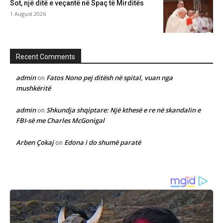
Sot, një ditë e veçantë në Spaç të Mirditës
1 August 2026
Recent Comments
admin
Fatos Nono pej ditësh në spital, vuan nga
on
mushkëritë
admin
Shkundja shqiptare: Një kthesë e re në skandalin e
on
FBI-së me Charles McGonigal
Arben Çokaj
Edona i do shumë paratë
on