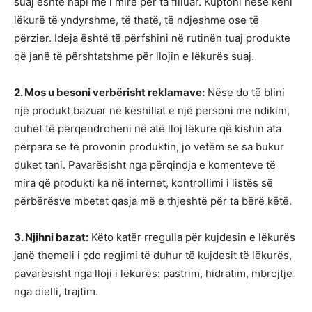
suaj është hapi më i mirë për ta filluar. Kuptoni nëse keni
lëkurë të yndyrshme, të thatë, të ndjeshme ose të
përzier. Ideja është të përfshini në rutinën tuaj produkte
që janë të përshtatshme për llojin e lëkurës suaj.
2. Mos u besoni verbërisht reklamave:
Nëse do të blini
një produkt bazuar në këshillat e një personi me ndikim,
duhet të përqendroheni në atë lloj lëkure që kishin ata
përpara se të provonin produktin, jo vetëm se sa bukur
duket tani. Pavarësisht nga përqindja e komenteve të
mira që produkti ka në internet, kontrollimi i listës së
përbërësve mbetet qasja më e thjeshtë për ta bërë këtë.
3. Njihni bazat:
Këto katër rregulla për kujdesin e lëkurës
janë themeli i çdo regjimi të duhur të kujdesit të lëkurës,
pavarësisht nga lloji i lëkurës: pastrim, hidratim, mbrojtje
nga dielli, trajtim.