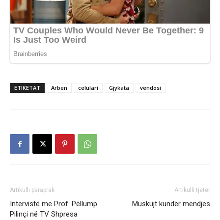
ETIKETAT
Arben
celulari
Gjykata
vëndosi
Artikulli paraprak
Artikulli tjetër
Intervistë me Prof. Pëllump
Muskujt kundër mendjes
Pilinçi në TV Shpresa