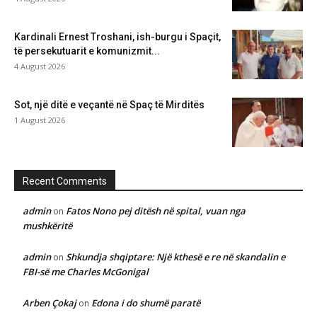
Kardinali Ernest Troshani, ish-burgu i Spaçit,
të persekutuarit e komunizmit...
4 August 2026
Sot, një ditë e veçantë në Spaç të Mirditës
1 August 2026
Recent Comments
admin
Fatos Nono pej ditësh në spital, vuan nga
on
mushkëritë
admin
Shkundja shqiptare: Një kthesë e re në skandalin e
on
FBI-së me Charles McGonigal
Arben Çokaj
Edona i do shumë paratë
on