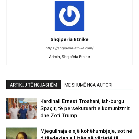
Shqiperia Etnike
https://shqiperia-etnike.com/
Admin, Shqipëria Etnike
ARTIKUJ TË NGJASHËM
MË SHUMË NGA AUTORI
Kardinali Ernest Troshani, ish-burgu i
Spaçit, të persekutuarit e komunizmit
dhe Zoti Trump
Mjegullnaja e një kohëhumbjeje, sot në
ditëvdekjen e Lizës së vërtetë të