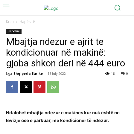
Kreu
Hapësirë
Hapësirë
Mbajtja ndezur e ajrit te
kondicionuar në makinë:
gjoba shkon deri në 444 euro
Nga
Shqiperia Etnike
-
16 July 2022
16
0
Ndalohet mbajtja ndezur e makines kur nuk është ne
lëvizje ose e parkuar, me kondicioner të ndezur.