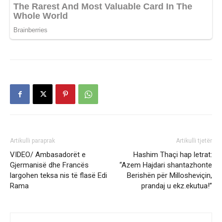
Artikulli paraprak
Artikulli tjetër
VIDEO/ Ambasadorët e
Hashim Thaçi hap letrat:
Gjermanisë dhe Francës
“Azem Hajdari shantazhonte
largohen teksa nis të flasë Edi
Berishën për Millosheviçin,
Rama
prandaj u ekz.ekutua!”