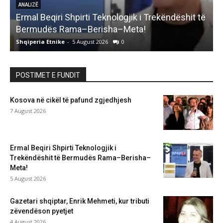
ANALIZË
Ermal Beqiri Shpirti Teknologjik i Trekëndëshit të
G
Bermudës Rama–Berisha–Meta!
Shqiperia Etnike
-
5 August 2026
0
S
POSTIMET E FUNDIT
Kosova në cikël të pafund zgjedhjesh
7 August 2026
Ermal Beqiri Shpirti Teknologjik i
Trekëndëshit të Bermudës Rama–Berisha–
Meta!
5 August 2026
Gazetari shqiptar, Enrik Mehmeti, kur tributi
zëvendëson pyetjet
4 August 2026