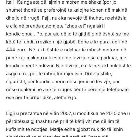
Itali -Ka nga ata që lajmin e moren me shaka (por jo
shumë) thonë se preferojnë te kalojne kohen në makinë
dhe jo në rrugë. Faji, nuk ka nevojë të thuhet, nxehtësia,
e cila në brenda automjete “zhduket” nga ajri i
kondicionuar. Po, por ajo që jo të gjithë dinë është se me
këtë të fundit rrezikon një gjobë. Edhe e kripura, deri në
444 euro. Në fakt, është e ndaluar të mbash motorin në
punë kur makina nuk eshte ne levizje ose e parkuar, me
kondicioner të ndezur. Një lëvizje, e cila në fakt nuk është
asgjë e re, për të mbrojtur mjedisin. Drite jeshile,
sigurisht, për kondicionerin nëse jemi në lëvizje, por
nëse ndalemi në anë të rrugës për të bërë një telefonatë
ose për të pritur dikë, atëherë jo.
Ligji u prezantua në vitin 2007, u modifikua në 2010 dhe u
përditësua gjithashtu në prill të këtij viti me qëllim të
kufizimit të ndotjes. Madje edhe gjobat nuk do të ishin