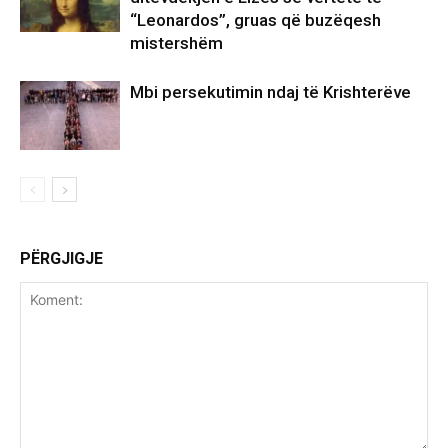
“Leonardos”, gruas që buzëqesh
mistershëm
Mbi persekutimin ndaj të Krishterëve
PËRGJIGJE