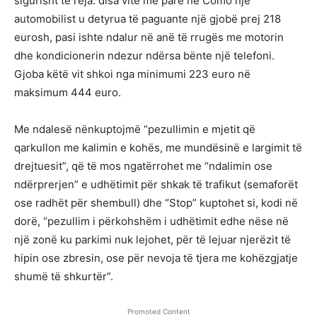
sigurisht të reja: disa vite më parë në Como një
automobilist u detyrua të paguante një gjobë prej 218
eurosh, pasi ishte ndalur në anë të rrugës me motorin
dhe kondicionerin ndezur ndërsa bënte një telefoni.
Gjoba këtë vit shkoi nga minimumi 223 euro në
maksimum 444 euro.
Me ndalesë nënkuptojmë “pezullimin e mjetit që
qarkullon me kalimin e kohës, me mundësinë e largimit të
drejtuesit”, që të mos ngatërrohet me “ndalimin ose
ndërprerjen” e udhëtimit për shkak të trafikut (semaforët
ose radhët për shembull) dhe “Stop” kuptohet si, kodi në
dorë, “pezullim i përkohshëm i udhëtimit edhe nëse në
një zonë ku parkimi nuk lejohet, për të lejuar njerëzit të
hipin ose zbresin, ose për nevoja të tjera me kohëzgjatje
shumë të shkurtër”.
Promoted Content