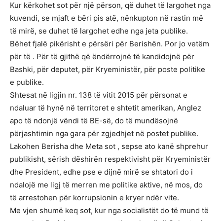
Kur kërkohet sot për një përson, që duhet të largohet nga
kuvendi, se mjaft e bëri pis atë, nënkupton në rastin më
të mirë, se duhet të largohet edhe nga jeta publike.
Bëhet fjalë pikërisht e përsëri për Berishën. Por jo vetëm
për të . Për të gjithë që ëndërrojnë të kandidojnë për
Bashki, për deputet, për Kryeministër, për poste politike
e publike.
Shtesat në ligjin nr. 138 të vitit 2015 për përsonat e
ndaluar të hynë në territoret e shtetit amerikan, Anglez
apo të ndonjë vëndi të BE-së, do të mundësojnë
përjashtimin nga gara për zgjedhjet në postet publike.
Lakohen Berisha dhe Meta sot , sepse ato kanë shprehur
publikisht, sërish dëshirën respektivisht për Kryeministër
dhe President, edhe pse e dijnë mirë se shtatori do i
ndalojë me ligj të merren me politike aktive, në mos, do
të arrestohen për korrupsionin e kryer ndër vite.
Me vjen shumë keq sot, kur nga socialistët do të mund të