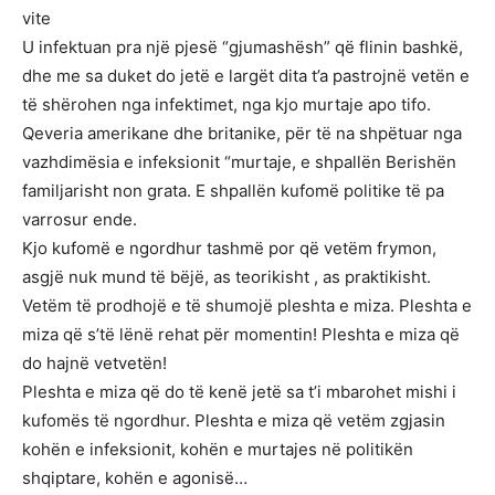
vite
U infektuan pra një pjesë “gjumashësh” që flinin bashkë,
dhe me sa duket do jetë e largët dita t’a pastrojnë vetën e
të shërohen nga infektimet, nga kjo murtaje apo tifo.
Qeveria amerikane dhe britanike, për të na shpëtuar nga
vazhdimësia e infeksionit “murtaje, e shpallën Berishën
familjarisht non grata. E shpallën kufomë politike të pa
varrosur ende.
Kjo kufomë e ngordhur tashmë por që vetëm frymon,
asgjë nuk mund të bëjë, as teorikisht , as praktikisht.
Vetëm të prodhojë e të shumojë pleshta e miza. Pleshta e
miza që s’të lënë rehat për momentin! Pleshta e miza që
do hajnë vetvetën!
Pleshta e miza që do të kenë jetë sa t’i mbarohet mishi i
kufomës të ngordhur. Pleshta e miza që vetëm zgjasin
kohën e infeksionit, kohën e murtajes në politikën
shqiptare, kohën e agonisë…