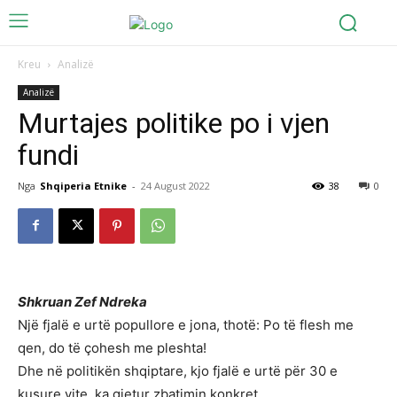
Kreu
Analizë
Analizë
Murtajes politike po i vjen
fundi
Nga
Shqiperia Etnike
-
24 August 2022
38
0
Shkruan Zef Ndreka
Një fjalë e urtë popullore e jona, thotë: Po të flesh me
qen, do të çohesh me pleshta!
Dhe në politikën shqiptare, kjo fjalë e urtë për 30 e
kusure vite, ka gjetur zbatimin konkret.