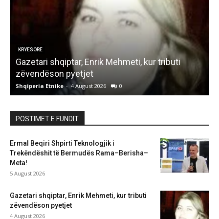
KRYESORE
ë
Gazetari shqiptar, Enrik Mehmeti, kur tributi
K
zëvendëson pyetjet
Shqiperia Etnike
-
4 August 2026
0
S
POSTIMET E FUNDIT
Ermal Beqiri Shpirti Teknologjik i
Trekëndëshit të Bermudës Rama–Berisha–
Meta!
5 August 2026
Gazetari shqiptar, Enrik Mehmeti, kur tributi
zëvendëson pyetjet
4 August 2026