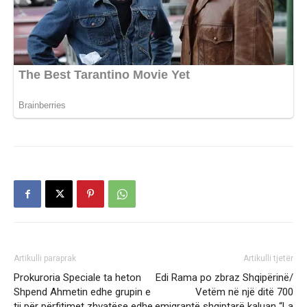
Artikulli paraprak
Artikulli tjetër
Prokuroria Speciale ta heton
Edi Rama po zbraz Shqipërinë/
Shpend Ahmetin edhe grupin e
Vetëm në një ditë 700
tij për përfitimet zhvatëse edhe
emigrantë shqiptarë kaluan “La