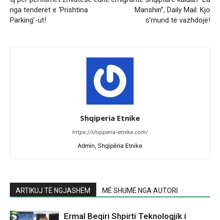
nga tenderët e ‘Prishtina
Manshin”, Daily Mail: Kjo
Parking’-ut!
s’mund të vazhdojë!
Shqiperia Etnike
https://shqiperia-etnike.com/
Admin, Shqipëria Etnike
ARTIKUJ TË NGJASHËM
MË SHUMË NGA AUTORI
Ermal Beqiri Shpirti Teknologjik i