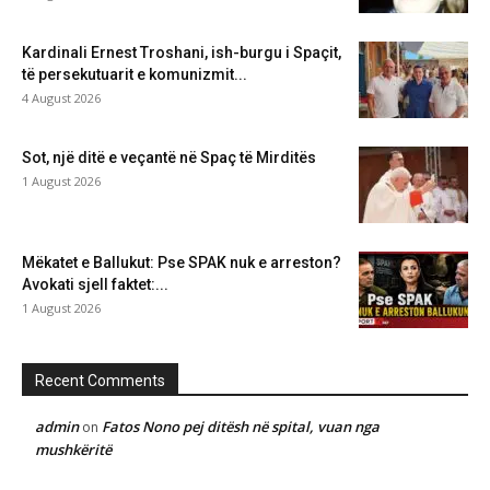
Kardinali Ernest Troshani, ish-burgu i Spaçit,
të persekutuarit e komunizmit...
4 August 2026
Sot, një ditë e veçantë në Spaç të Mirditës
1 August 2026
Mëkatet e Ballukut: Pse SPAK nuk e arreston?
Avokati sjell faktet:...
1 August 2026
Recent Comments
admin
Fatos Nono pej ditësh në spital, vuan nga
on
mushkëritë