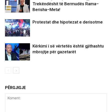
Trekëndëshit të Bermudës Rama–
Berisha–Meta!
Protestat dhe hipotezat e derisotme
Kërkimi i së vërtetës është gjithashtu
mbrojtje për gazetarët
PËRGJIGJE