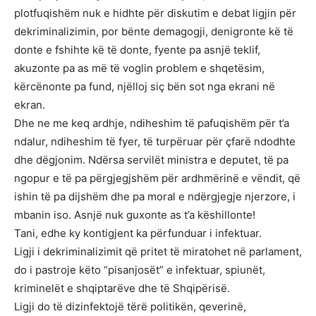
plotfuqishëm nuk e hidhte për diskutim e debat ligjin për
dekriminalizimin, por bënte demagogji, denigronte kë të
donte e fshihte kë të donte, fyente pa asnjë teklif,
akuzonte pa as më të voglin problem e shqetësim,
kërcënonte pa fund, njëlloj siç bën sot nga ekrani në
ekran.
Dhe ne me keq ardhje, ndiheshim të pafuqishëm për t’a
ndalur, ndiheshim të fyer, të turpëruar për çfarë ndodhte
dhe dëgjonim. Ndërsa servilët ministra e deputet, të pa
ngopur e të pa përgjegjshëm për ardhmërinë e vëndit, që
ishin të pa dijshëm dhe pa moral e ndërgjegje njerzore, i
mbanin iso. Asnjë nuk guxonte as t’a këshillonte!
Tani, edhe ky kontigjent ka përfunduar i infektuar.
Ligji i dekriminalizimit që pritet të miratohet në parlament,
do i pastroje këto “pisanjosët” e infektuar, spiunët,
kriminelët e shqiptarëve dhe të Shqipërisë.
Ligji do të dizinfektojë tërë politikën, qeverinë,