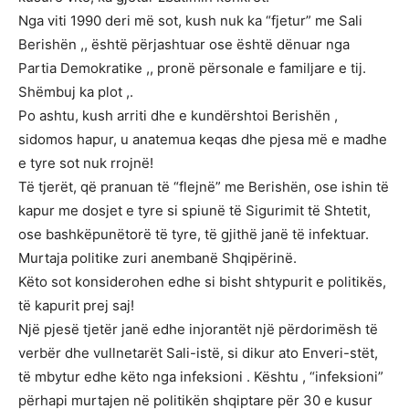
Nga viti 1990 deri më sot, kush nuk ka “fjetur” me Sali
Berishën ,, është përjashtuar ose është dënuar nga
Partia Demokratike ,, pronë përsonale e familjare e tij.
Shëmbuj ka plot ,.
Po ashtu, kush arriti dhe e kundërshtoi Berishën ,
sidomos hapur, u anatemua keqas dhe pjesa më e madhe
e tyre sot nuk rrojnë!
Të tjerët, që pranuan të “flejnë” me Berishën, ose ishin të
kapur me dosjet e tyre si spiunë të Sigurimit të Shtetit,
ose bashkëpunëtorë të tyre, të gjithë janë të infektuar.
Murtaja politike zuri anembanë Shqipërinë.
Këto sot konsiderohen edhe si bisht shtypurit e politikës,
të kapurit prej saj!
Një pjesë tjetër janë edhe injorantët një përdorimësh të
verbër dhe vullnetarët Sali-istë, si dikur ato Enveri-stët,
të mbytur edhe këto nga infeksioni . Kështu , “infeksioni”
përhapi murtajen në politikën shqiptare për 30 e kusur