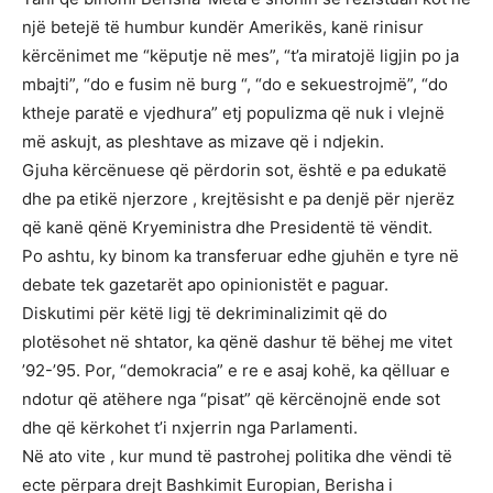
një betejë të humbur kundër Amerikës, kanë rinisur
kërcënimet me “këputje në mes”, “t’a miratojë ligjin po ja
mbajti”, “do e fusim në burg “, “do e sekuestrojmë”, “do
ktheje paratë e vjedhura” etj populizma që nuk i vlejnë
më askujt, as pleshtave as mizave që i ndjekin.
Gjuha kërcënuese që përdorin sot, është e pa edukatë
dhe pa etikë njerzore , krejtësisht e pa denjë për njerëz
që kanë qënë Kryeministra dhe Presidentë të vëndit.
Po ashtu, ky binom ka transferuar edhe gjuhën e tyre në
debate tek gazetarët apo opinionistët e paguar.
Diskutimi për këtë ligj të dekriminalizimit që do
plotësohet në shtator, ka qënë dashur të bëhej me vitet
’92-’95. Por, “demokracia” e re e asaj kohë, ka qëlluar e
ndotur që atëhere nga “pisat” që kërcënojnë ende sot
dhe që kërkohet t’i nxjerrin nga Parlamenti.
Në ato vite , kur mund të pastrohej politika dhe vëndi të
ecte përpara drejt Bashkimit Europian, Berisha i