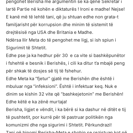
pengohet Berisha me argumentin se ka qënë Sekretar i
lartë Partie në kohën e diktaturës ! Ironi e madhe! Nejse!
E kanë më të lehtë tani, që ju shtuan edhe non grata-t
familjarisht për korrupsion dhe minim të sistemit të
drejtësisë nga USA dhe Britania e Madhe.
Ndërsa Ilir Meta do të pengohet me ligj, si ish spiun i
Sigurimit të Shtetit.
Edhe pse ja ka hedhur për 30 e ca vite si bashkëpunëtor
i fshehtë e besnik i Berishës, i cili ka ditur t’a mbajë peng
për shkak të dosjes së tij të fshehur.
Edhe Meta ka “fjetur” gjatë me Berishën dhe është i
mbuluar nga “infeksioni”. Është i infektuar keq. Nuk e
dinim se kishin 32 vite që “bashkejetonin” me Berishën!
Edhe këtë e ka zënë murtaja!
Berisha, ligjet e vëndit, i ka bërë si ka dashur në ditët e tij
të pushtetit, por kurrë për të pastruar politikën nga
komunizmi dhe nga sigurimi i Shtetit. Përkundrazi!
Tani që binomi Berisha-Meta e shohin se rezistuan kot në