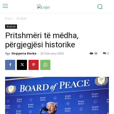
Kreu
Analizë
Analizë
Pritshmëri të mëdha,
përgjegjësi historike
Nga
Shqiperia Etnike
-
20 February 2026
50
0