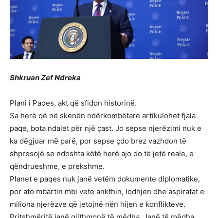
Shkruan Zef Ndreka
Plani i Paqes, akt që sfidon historinë.
Sa herë që në skenën ndërkombëtare artikulohet fjala
paqe, bota ndalet për një çast. Jo sepse njerëzimi nuk e
ka dëgjuar më parë, por sepse çdo brez vazhdon të
shpresojë se ndoshta këtë herë ajo do të jetë reale, e
qëndrueshme, e prekshme.
Planet e paqes nuk janë vetëm dokumente diplomatike,
por ato mbartin mbi vete ankthin, lodhjen dhe aspiratat e
miliona njerëzve që jetojnë nën hijen e konflikteve.
Pritshmëritë janë gjithmonë të mëdha. Janë të mëdha