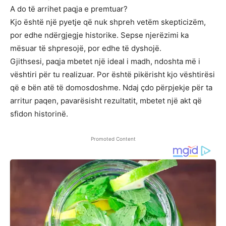
A do të arrihet paqja e premtuar?
Kjo është një pyetje që nuk shpreh vetëm skepticizëm,
por edhe ndërgjegje historike. Sepse njerëzimi ka
mësuar të shpresojë, por edhe të dyshojë.
Gjithsesi, paqja mbetet një ideal i madh, ndoshta më i
vështiri për tu realizuar. Por është pikërisht kjo vështirësi
që e bën atë të domosdoshme. Ndaj çdo përpjekje për ta
arritur paqen, pavarësisht rezultatit, mbetet një akt që
sfidon historinë.
Promoted Content