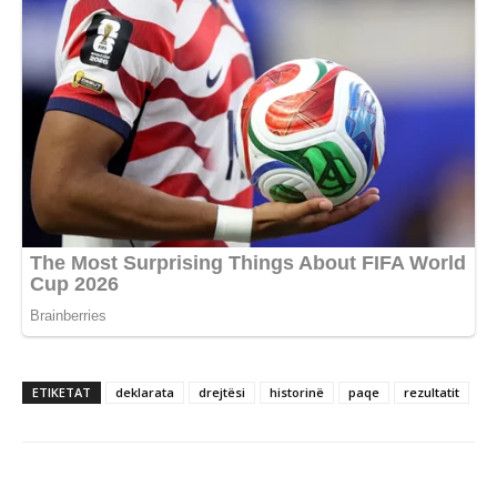
ETIKETAT
deklarata
drejtësi
historinë
paqe
rezultatit