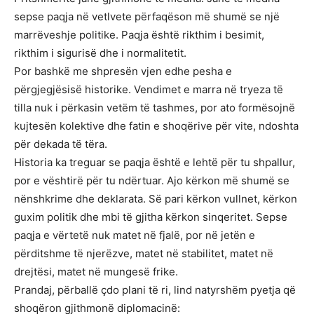
sepse paqja në vetlvete përfaqëson më shumë se një
marrëveshje politike. Paqja është rikthim i besimit,
rikthim i sigurisë dhe i normalitetit.
Por bashkë me shpresën vjen edhe pesha e
përgjegjësisë historike. Vendimet e marra në tryeza të
tilla nuk i përkasin vetëm të tashmes, por ato formësojnë
kujtesën kolektive dhe fatin e shoqërive për vite, ndoshta
për dekada të tëra.
Historia ka treguar se paqja është e lehtë për tu shpallur,
por e vështirë për tu ndërtuar. Ajo kërkon më shumë se
nënshkrime dhe deklarata. Së pari kërkon vullnet, kërkon
guxim politik dhe mbi të gjitha kërkon sinqeritet. Sepse
paqja e vërtetë nuk matet në fjalë, por në jetën e
përditshme të njerëzve, matet në stabilitet, matet në
drejtësi, matet në mungesë frike.
Prandaj, përballë çdo plani të ri, lind natyrshëm pyetja që
shoqëron gjithmonë diplomacinë: