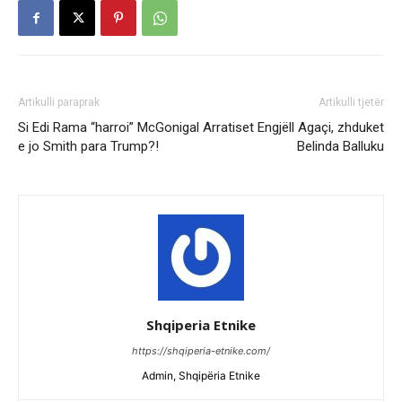
Artikulli paraprak
Artikulli tjetër
Si Edi Rama “harroi” McGonigal
Arratiset Engjëll Agaçi, zhduket
e jo Smith para Trump?!
Belinda Balluku
Shqiperia Etnike
https://shqiperia-etnike.com/
Admin, Shqipëria Etnike