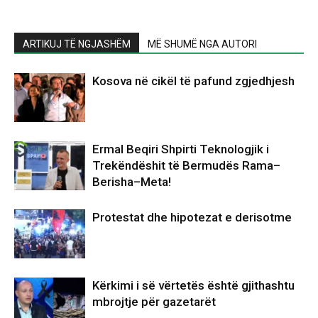
ARTIKUJ TË NGJASHËM
MË SHUMË NGA AUTORI
Kosova në cikël të pafund zgjedhjesh
Ermal Beqiri Shpirti Teknologjik i
Trekëndëshit të Bermudës Rama–
Berisha–Meta!
Protestat dhe hipotezat e derisotme
Kërkimi i së vërtetës është gjithashtu
mbrojtje për gazetarët