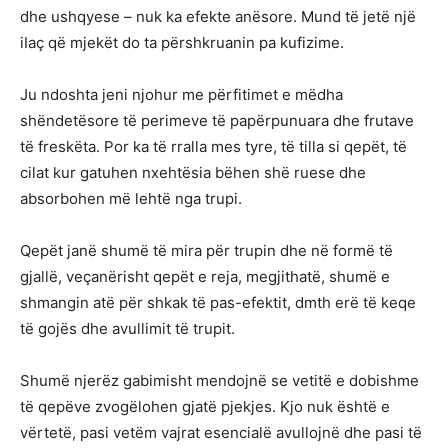
dhe ushqyese – nuk ka efekte anësore. Mund të jetë një
iIaç që mjekët do ta përshkruanin pa kufizime.
Ju ndoshta jeni njohur me përfitimet e mëdha
shëndetësore të perimeve të papërpunuara dhe frutave
të freskëta. Por ka të rralla mes tyre, të tilla si qepët, të
cilat kur gatuhen nxehtësia bëhen shë ruese dhe
absorbohen më lehtë nga trupi.
Qepët janë shumë të mira për trupin dhe në formë të
gjallë, veçanërisht qepët e reja, megjithatë, shumë e
shmangin atë për shkak të pas-efektit, dmth erë të keqe
të gojës dhe avullimit të trupit.
Shumë njerëz gabimisht mendojnë se vetitë e dobishme
të qepëve zvogëlohen gjatë pjekjes. Kjo nuk është e
vërtetë, pasi vetëm vajrat esencialë avullojnë dhe pasi të