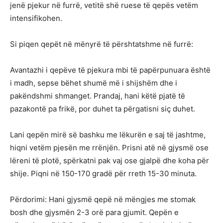
jenë pjekur në furrë, vetitë shë ruese të qepës vetëm
intensifikohen.
Si piqen qepët në mënyrë të përshtatshme në furrë:
Avantazhi i qepëve të pjekura mbi të papërpunuara është
i madh, sepse bëhet shumë më i shijshëm dhe i
pakëndshmi shmanget. Prandaj, hani këtë pjatë të
pazakontë pa frikë, por duhet ta përgatisni siç duhet.
Lani qepën mirë së bashku me lëkurën e saj të jashtme,
hiqni vetëm pjesën me rrënjën. Prisni atë në gjysmë ose
lëreni të plotë, spërkatni pak vaj ose gjalpë dhe koha për
shije. Piqni në 150-170 gradë për rreth 15-30 minuta.
Përdorimi: Hani gjysmë qepë në mëngjes me stomak
bosh dhe gjysmën 2-3 orë para gjumit. Qepën e