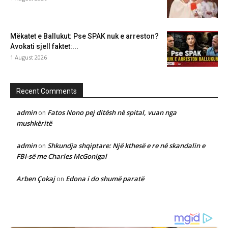
Mëkatet e Ballukut: Pse SPAK nuk e arreston?
Avokati sjell faktet:...
1 August 2026
Recent Comments
admin
Fatos Nono pej ditësh në spital, vuan nga
on
mushkëritë
admin
Shkundja shqiptare: Një kthesë e re në skandalin e
on
FBI-së me Charles McGonigal
Arben Çokaj
Edona i do shumë paratë
on