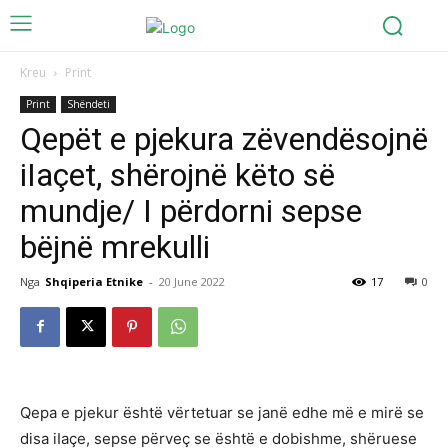
Kreu
Print
Print
Shëndeti
Qepët e pjekura zëvendësojnë
iIaçet, shërojnë këto së
mundje/ I përdorni sepse
bëjnë mrekulli
Nga
Shqiperia Etnike
-
20 June 2022
17
0
Qepa e pjekur është vërtetuar se janë edhe më e mirë se
disa iIaçe, sepse përveç se është e dobishme, shëruese