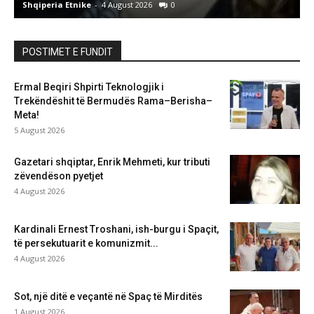
Shqiperia Etnike
-
4 August 2026
0
S
POSTIMET E FUNDIT
Ermal Beqiri Shpirti Teknologjik i
Trekëndëshit të Bermudës Rama–Berisha–
Meta!
5 August 2026
Gazetari shqiptar, Enrik Mehmeti, kur tributi
zëvendëson pyetjet
4 August 2026
Kardinali Ernest Troshani, ish-burgu i Spaçit,
të persekutuarit e komunizmit...
4 August 2026
Sot, një ditë e veçantë në Spaç të Mirditës
1 August 2026