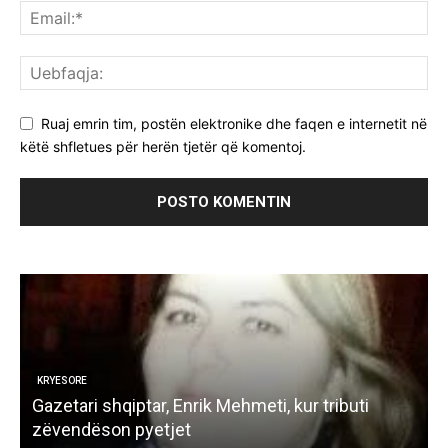
Ruaj emrin tim, postën elektronike dhe faqen e internetit në
këtë shfletues për herën tjetër që komentoj.
KRYESORE
ë
Gazetari shqiptar, Enrik Mehmeti, kur tributi
K
zëvendëson pyetjet