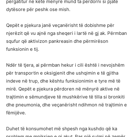
përgatitur në këtë mënyrë mund ta përdorni si pjatë
dytësore për peshk ose mish.
Qepët e pjekura janë veçanërisht të dobishme për
njerëzit që vu ajnë nga sheqeri i lartë në gj ak. Përmban
squfur që aktivizon pankreasin dhe përmirëson
funksionin e tij.
Ndër të tjera, ai përmban hekur i cili është i nevojshëm
për transportin e oksigjenit dhe ushqimin e të gjitha
indeve në trup, dhe kështu funksionimin e tyre më të
mirë. Qepët e pjekura përdoren në mënyrë aktive në
trajtimin e sëmundjeve të mushkërive të tilla si bronkiti
dhe pneumonia, dhe veçanërisht ndihmon në trajtimin e
fëmijëve.
Duhet të konsumohet më shpesh nga kushdo që ka
problem me mpiksjen e gj akut. Pas një sulmi në zemër