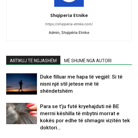
Shqiperia Etnike
https://shqiperia-etnike.com/
Admin, Shqipëria Etnike
ARTIKUJ TË NGJASHËM
MË SHUMË NGA AUTORI
Duke filluar me hapa të vegjël: Si të
nisni një stil jetese më të
shëndetshëm
Para se t’ju futë kryehajduti në BE
merrni këshilla të mbytni morrat e
kokës por edhe të shmagni vizitën tek
doktori…