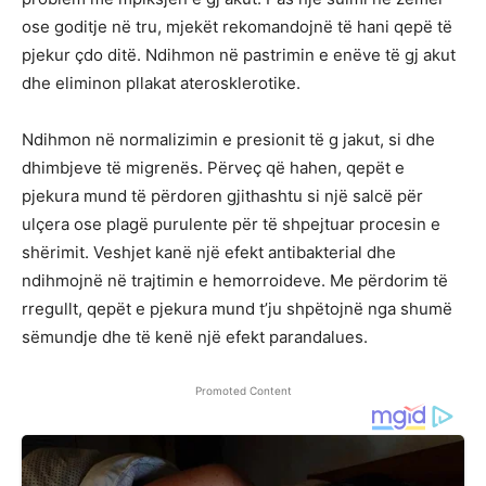
ose goditje në tru, mjekët rekomandojnë të hani qepë të
pjekur çdo ditë. Ndihmon në pastrimin e enëve të gj akut
dhe eliminon pllakat aterosklerotike.
Ndihmon në normalizimin e presionit të g jakut, si dhe
dhimbjeve të migrenës. Përveç që hahen, qepët e
pjekura mund të përdoren gjithashtu si një salcë për
ulçera ose plagë purulente për të shpejtuar procesin e
shërimit. Veshjet kanë një efekt antibakterial dhe
ndihmojnë në trajtimin e hemorroideve. Me përdorim të
rregullt, qepët e pjekura mund t’ju shpëtojnë nga shumë
sëmundje dhe të kenë një efekt parandalues.
Promoted Content