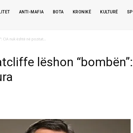
ITET
ANTI-MAFIA
BOTA
KRONIKË
KULTURË
SP
”: CIA nuk është në pozitat...
atcliffe lëshon “bombën”
ura