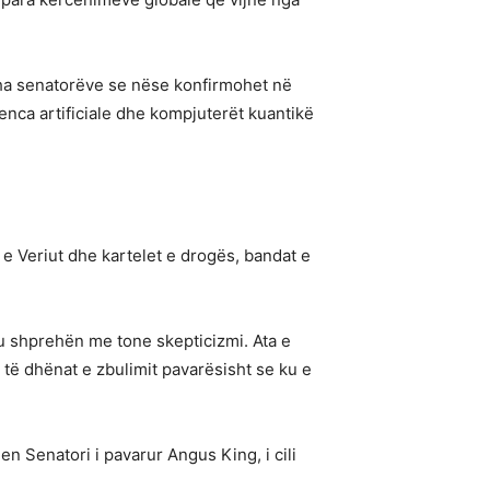
u tha senatorëve se nëse konfirmohet në
jenca artificiale dhe kompjuterët kuantikë
ë e Veriut dhe kartelet e drogës, bandat e
 u shprehën me tone skepticizmi. Ata e
r të dhënat e zbulimit pavarësisht se ku e
en Senatori i pavarur Angus King, i cili