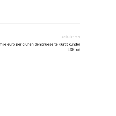
Artikulli tjetër
mijë euro për gjuhën denigruese të Kurtit kundër
LDK-së