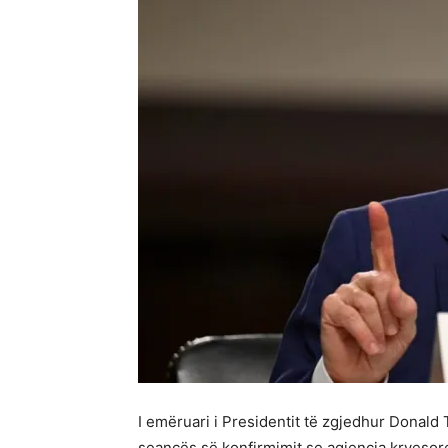
I emëruari i Presidentit të zgjedhur Donald 
seancës së konfirmimit se agjencia kryesore