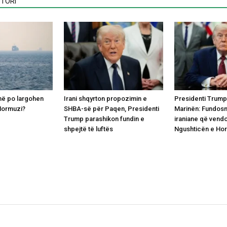
TORI
anë po largohen
Irani shqyrton propozimin e
Presidenti Trump
Hormuzi?
SHBA-së për Paqen, Presidenti
Marinën: Fundosn
Trump parashikon fundin e
iraniane që vend
shpejtë të luftës
Ngushticën e Ho