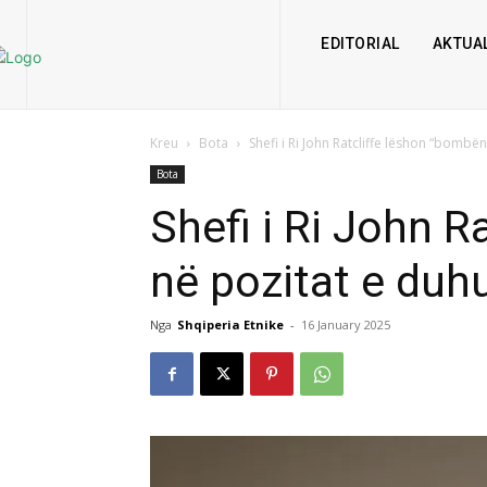
EDITORIAL
AKTUAL
Kreu
Bota
Shefi i Ri John Ratcliffe lëshon “bombën
Bota
Shefi i Ri John R
në pozitat e duh
Nga
Shqiperia Etnike
-
16 January 2025