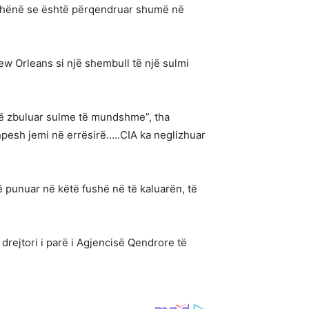
ke thënë se është përqendruar shumë në
New Orleans si një shembull të një sulmi
në zbuluar sulme të mundshme”, tha
hpesh jemi në errësirë…..CIA ka neglizhuar
ë punuar në këtë fushë në të kaluarën, të
drejtori i parë i Agjencisë Qendrore të