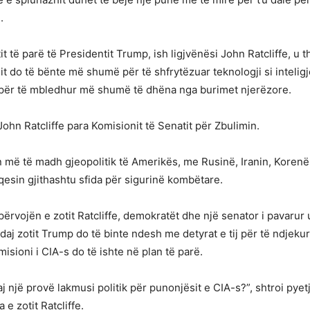
.
it të parë të Presidentit Trump, ish ligjvënësi John Ratcliffe, 
mit do të bënte më shumë për të shfrytëzuar teknologji si intelig
ë për të mbledhur më shumë të dhëna nga burimet njerëzore.
John Ratcliffe para Komisionit të Senatit për Zbulimin.
alin më të madh gjeopolitik të Amerikës, me Rusinë, Iranin, Koren
qesin gjithashtu sfida për sigurinë kombëtare.
përvojën e zotit Ratcliffe, demokratët dhe një senator i pavarur
ndaj zotit Trump do të binte ndesh me detyrat e tij për të ndjeku
 misioni i CIA-s do të ishte në plan të parë.
j një provë lakmusi politik për punonjësit e CIA-s?”, shtroi pyetj
 e zotit Ratcliffe.