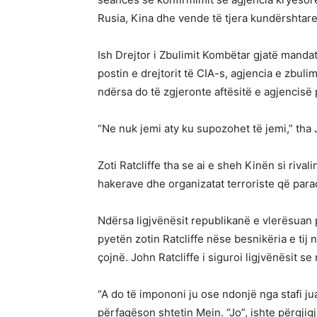
Rusia, Kina dhe vende të tjera kundërshtare
Ish Drejtor i Zbulimit Kombëtar gjatë mandat
postin e drejtorit të CIA-s, agjencia e zbuli
ndërsa do të zgjeronte aftësitë e agjencis
“Ne nuk jemi aty ku supozohet të jemi,” tha 
Zoti Ratcliffe tha se ai e sheh Kinën si riv
hakerave dhe organizatat terroriste që para
Ndërsa ligjvënësit republikanë e vlerësuan 
pyetën zotin Ratcliffe nëse besnikëria e tij 
çojnë. John Ratcliffe i siguroi ligjvënësit se
“A do të impononi ju ose ndonjë nga stafi jua
përfaqëson shtetin Mein. “Jo”, ishte përgjigja