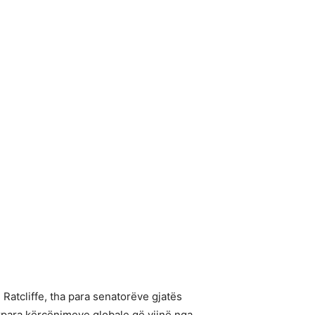
Ratcliffe, tha para senatorëve gjatës
ërpara kërcënimeve globale që vijnë nga