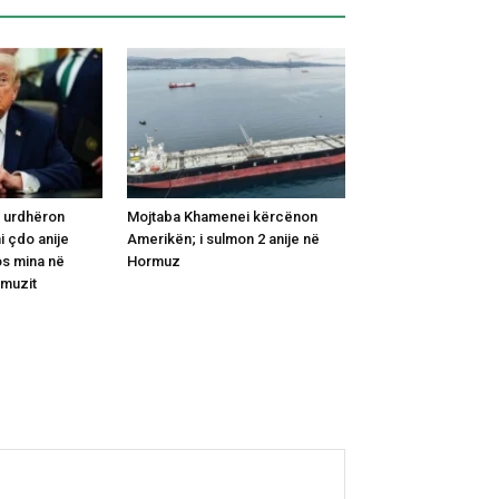
 urdhëron
Mojtaba Khamenei kërcënon
i çdo anije
Amerikën; i sulmon 2 anije në
os mina në
Hormuz
rmuzit