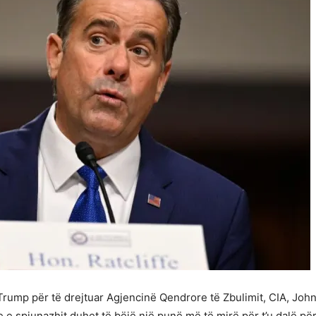
Trump për të drejtuar Agjencinë Qendrore të Zbulimit, CIA, John 
 e spiunazhit duhet të bëjë një punë më të mirë për t’u dalë p