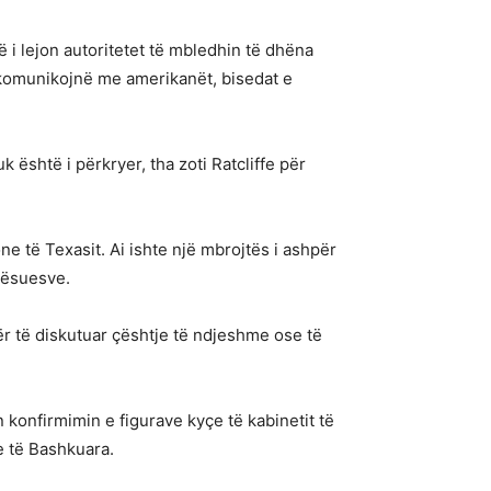
ë i lejon autoritetet të mbledhin të dhëna
komunikojnë me amerikanët, bisedat e
k është i përkryer, tha zoti Ratcliffe për
ne të Texasit. Ai ishte një mbrojtës i ashpër
qësuesve.
ër të diskutuar çështje të ndjeshme ose të
konfirmimin e figurave kyçe të kabinetit të
ve të Bashkuara.