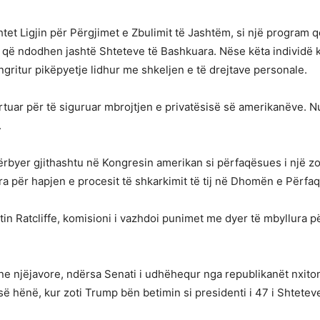
htet Ligjin për Përgjimet e Zbulimit të Jashtëm, si një program q
 që ndodhen jashtë Shteteve të Bashkuara. Nëse këta individë 
 ngritur pikëpyetje lidhur me shkeljen e të drejtave personale.
hartuar për të siguruar mbrojtjen e privatësisë së amerikanëve. Nu
.
shërbyer gjithashtu në Kongresin amerikan si përfaqësues i një zo
ra për hapjen e procesit të shkarkimit të tij në Dhomën e Përfa
in Ratcliffe, komisioni i vazhdoi punimet me dyer të mbyllura p
 njëjavore, ndërsa Senati i udhëhequr nga republikanët nxiton 
s së hënë, kur zoti Trump bën betimin si presidenti i 47 i Shtete