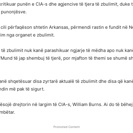
kritikuar punën e CIA-s dhe agjencive të tjera të zbulimit, du
e punonjësve.
i cili përfaqëson shtetin Arkansas, përmendi rastin e fundit në 
im nga organet e zbulimit.
a të zbulimit nuk kanë parashikuar ngjarje të mëdha apo nuk ka
“Mund të jap shembuj të tjerë, por mjafton të themi se shumë s
kanë shqetësuar disa zyrtarë aktualë të zbulimit dhe disa që kan
din më pak të sigurt.
sojë drejtorin në largim të CIA-s, William Burns. Ai do të bëhej 
ombëtar.
Promoted Content