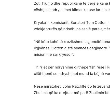
Zoti Trump dhe republikanë të tjerë e kanë 
çështje si ndryshimet klimatike ose larmia 
Kryetari i komisionit, Senatori Tom Cotton, 
vdekjeprurës që ndodhi pa asnjë paralajmër
“Në këto kohë të rrezikshme, agjencitë ton
ligjvënësi Cotton gjatë seancës dëgjimore. 
misionin e saj kryesor”.
Thirrjet për ndryshime gjithëpërfshirëse i 
cilët thonë se ndryshimet mund ta bëjnë ven
Nëse miratohet, John Ratcliffe do të zëvendë
Zbulimit që ka drejtuar më parë Zbulimin K