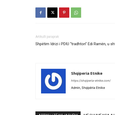
Artikulli paraprak
Shpëtim Idrizi i PDIU “tradhton” Edi Ramën, u sht
Shqiperia Etnike
https://shqiperia-etnike.com/
Admin, Shqipëria Etnike