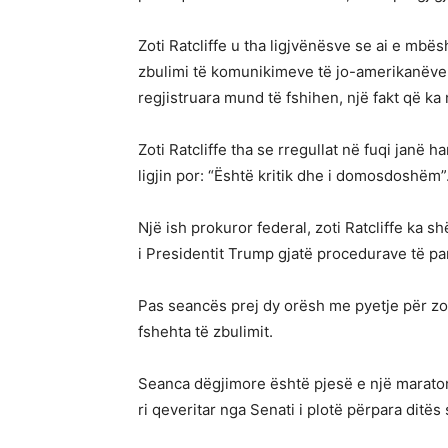
Zoti Ratcliffe u tha ligjvënësve se ai e mbës
zbulimi të komunikimeve të jo-amerikanëve
regjistruara mund të fshihen, një fakt që ka
Zoti Ratcliffe tha se rregullat në fuqi janë 
ligjin por: “Është kritik dhe i domosdoshëm”
Një ish prokuror federal, zoti Ratcliffe ka 
i Presidentit Trump gjatë procedurave të pa
Pas seancës prej dy orësh me pyetje për zot
fshehta të zbulimit.
Seanca dëgjimore është pjesë e një maratone
ri qeveritar nga Senati i plotë përpara ditë