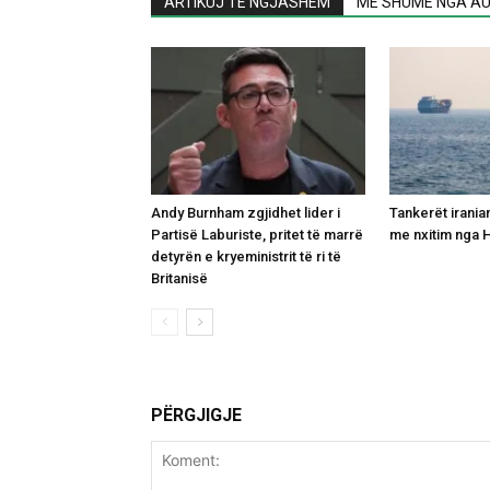
ARTIKUJ TË NGJASHËM
MË SHUMË NGA AU
Andy Burnham zgjidhet lider i
Tankerët irani
Partisë Laburiste, pritet të marrë
me nxitim nga 
detyrën e kryeministrit të ri të
Britanisë
PËRGJIGJE