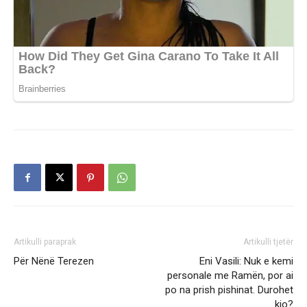
Artikulli paraprak
Artikulli tjetër
Për Nënë Terezen
Eni Vasili: Nuk e kemi
personale me Ramën, por ai
po na prish pishinat. Durohet
kjo?