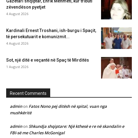
Gazetari shqiptar, Enrik Mehmeti, kur tributi
zëvendëson pyetjet
4 August 2026
Kardinali Ernest Troshani, ish-burgu i Spaçit,
të persekutuarit e komunizmit...
4 August 2026
Sot, një ditë e veçantë në Spaç të Mirditës
1 August 2026
Recent Comments
admin
Fatos Nono pej ditësh në spital, vuan nga
on
mushkëritë
admin
Shkundja shqiptare: Një kthesë e re në skandalin e
on
FBI-së me Charles McGonigal