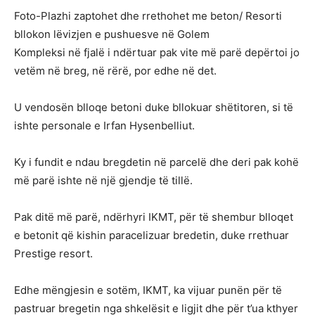
Foto-Plazhi zaptohet dhe rrethohet me beton/ Resorti
bllokon lëvizjen e pushuesve në Golem
Kompleksi në fjalë i ndërtuar pak vite më parë depërtoi jo
vetëm në breg, në rërë, por edhe në det.
U vendosën blloqe betoni duke bllokuar shëtitoren, si të
ishte personale e Irfan Hysenbelliut.
Ky i fundit e ndau bregdetin në parcelë dhe deri pak kohë
më parë ishte në një gjendje të tillë.
Pak ditë më parë, ndërhyri IKMT, për të shembur blloqet
e betonit që kishin paracelizuar bredetin, duke rrethuar
Prestige resort.
Edhe mëngjesin e sotëm, IKMT, ka vijuar punën për të
pastruar bregetin nga shkelësit e ligjit dhe për t’ua kthyer