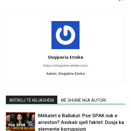
Shqiperia Etnike
https://shqiperia-etnike.com/
Admin, Shqipëria Etnike
ARTIKUJ TË NGJASHËM
MË SHUMË NGA AUTORI
Mëkatet e Ballukut: Pse SPAK nuk e
arreston? Avokati sjell faktet: Dosja ka
elemente korrupsioni