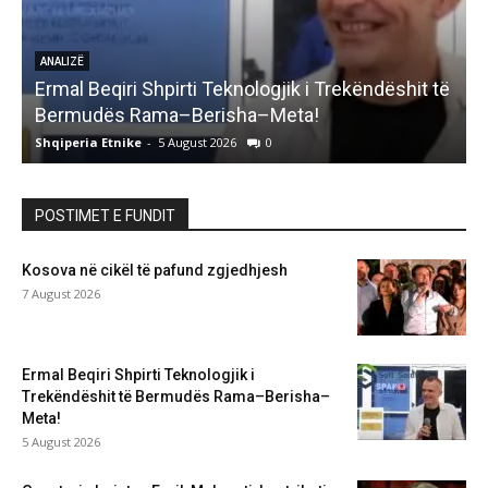
ANALIZË
Ermal Beqiri Shpirti Teknologjik i Trekëndëshit të
G
Bermudës Rama–Berisha–Meta!
Shqiperia Etnike
-
5 August 2026
0
S
POSTIMET E FUNDIT
Kosova në cikël të pafund zgjedhjesh
7 August 2026
Ermal Beqiri Shpirti Teknologjik i
Trekëndëshit të Bermudës Rama–Berisha–
Meta!
5 August 2026