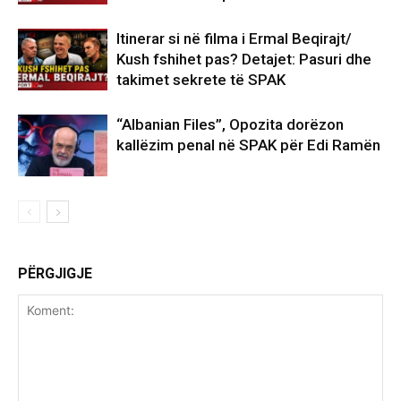
Itinerar si në filma i Ermal Beqirajt/
Kush fshihet pas? Detajet: Pasuri dhe
takimet sekrete të SPAK
“Albanian Files”, Opozita dorëzon
kallëzim penal në SPAK për Edi Ramën
PËRGJIGJE