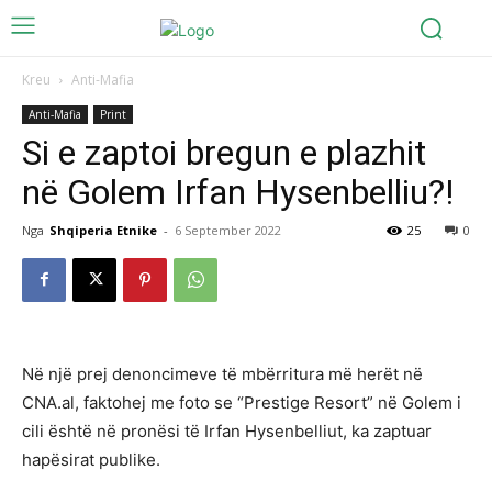
Kreu
Anti-Mafia
Anti-Mafia
Print
Si e zaptoi bregun e plazhit
në Golem Irfan Hysenbelliu?!
Nga
Shqiperia Etnike
-
6 September 2022
25
0
Në një prej denoncimeve të mbërritura më herët në
CNA.al, faktohej me foto se “Prestige Resort” në Golem i
cili është në pronësi të Irfan Hysenbelliut, ka zaptuar
hapësirat publike.